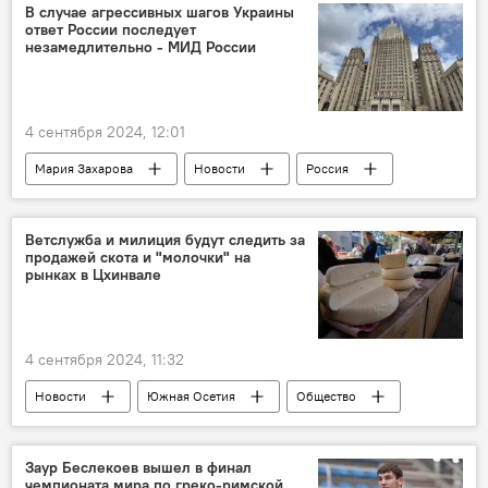
В случае агрессивных шагов Украины
ответ России последует
незамедлительно - МИД России
4 сентября 2024, 12:01
Мария Захарова
Новости
Россия
Украина
МИД России
Ветслужба и милиция будут следить за
продажей скота и "молочки" на
рынках в Цхинвале
4 сентября 2024, 11:32
Новости
Южная Осетия
Общество
Сельское хозяйство
Минсельхоз Южной Осети
Цхинвал
Заур Беслекоев вышел в финал
чемпионата мира по греко-римской