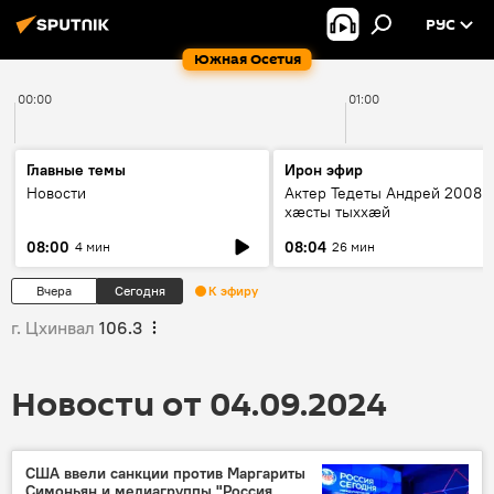
РУС
Южная Осетия
00:00
01:00
Главные темы
Ирон эфир
Новости
Актер Тедеты Андрей 2008 
хæсты тыххæй
08:00
08:04
4 мин
26 мин
Вчера
Сегодня
К эфиру
г. Цхинвал
106.3
Новости от 04.09.2024
США ввели санкции против Маргариты
Симоньян и медиагруппы "Россия