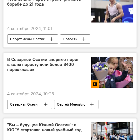
борьбе до 21 года
4 сентября 2024, 11:01
Спортсмены Осетии
Новости
Спорт
Северная Осетия
В мире
В Северной Осетии впервые порог
школы переступили более 8400
первоклашек
4 сентября 2024, 10:23
Северная Осетия
Сергей Меняйло
Образование
школа
Россия
Новости
"Вы – будущее Южной Осетии": в
ЮОГУ стартовал новый учебный год