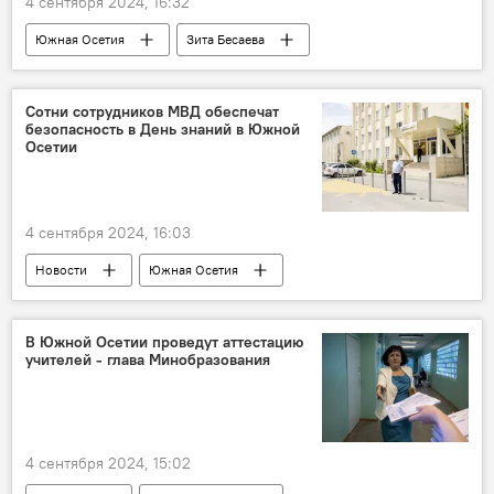
4 сентября 2024, 16:32
Южная Осетия
Зита Бесаева
Парламент Южной Осетии
Сотни сотрудников МВД обеспечат
безопасность в День знаний в Южной
Осетии
4 сентября 2024, 16:03
Новости
Южная Осетия
Образование
Общество
МВД Южной Осетии
В Южной Осетии проведут аттестацию
учителей - глава Минобразования
4 сентября 2024, 15:02