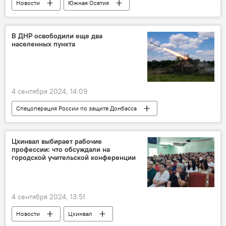
Новости
Южная Осетия
Образование
Минобразования Южной Осетии
В ДНР освободили еще два
населенных пункта
Аслан Лолаев
Общество
4 сентября 2024, 14:09
Спецоперация России по защите Донбасса
СВО
Минобороны России
Вооруженные силы РФ
ДНР
Цхинвал выбирает рабочие
профессии: что обсуждали на
Россия
городской учительской конференции
4 сентября 2024, 13:51
Новости
Цхинвал