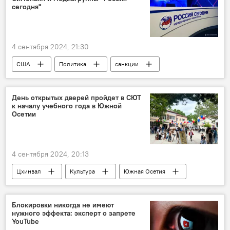
сегодня"
4 сентября 2024, 21:30
США
Политика
санкции
Россия
Маргарита Симоньян
День открытых дверей пройдет в СЮТ
к началу учебного года в Южной
Осетии
4 сентября 2024, 20:13
Цхинвал
Культура
Южная Осетия
Новости
Образование
Минобразования Южной Осетии
Блокировки никогда не имеют
нужного эффекта: эксперт о запрете
YouTube