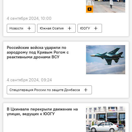
4 сентября 2024, 10:00
Новости
Южная Осетия
ЮОГУ
Президент Южной Осетии
Алан Гаглоев
Ректор ЮОГУ Вадим Тедеев
Образование
Российские войска ударили по
аэродрому под Кривым Рогом с
Общество
реактивными дронами ВСУ
4 сентября 2024, 09:24
Спецоперация России по защите Донбасса
Новости
Россия
СВО
В Цхинвале перекрыли движение на
улицах, ведущих к ЮОГУ