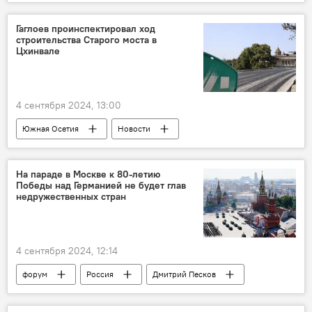
Администрация города Цхинвал
Образование
Гаглоев проинспектировал ход
строительства Старого моста в
Минобразования Южной Осетии
Общество
Цхинвале
Южная Осетия
4 сентября 2024, 13:00
Южная Осетия
Новости
Алан Гаглоев
Строительство
Цхинвал
На параде в Москве к 80-летию
Победы над Германией не будет глав
недружественных стран
4 сентября 2024, 12:14
форум
Россия
Дмитрий Песков
Новости
День Победы