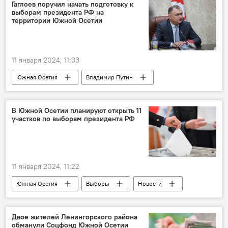
Алан Гаглоев
Выборы
Политика
Гаглоев поручил начать подготовку к
выборам президента РФ на
Общество
территории Южной Осетии
11 января 2024, 11:33
Южная Осетия
Владимир Путин
Алан Гаглоев
Выборы
Новости
Политика
В Южной Осетии планируют открыть 11
участков по выборам президента РФ
11 января 2024, 11:22
Южная Осетия
Выборы
Новости
Марат Кулахметов
Россия
Алан Гаглоев
Политика
Двое жителей Ленингорского района
обманули Соцфонд Южной Осетии