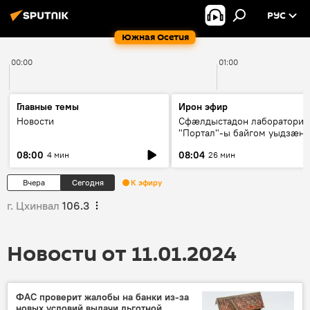
РУС
Южная Осетия
00:00
01:00
Главные темы
Ирон эфир
Новости
Сфæлдыстадон лаборатори
"Портал"-ы байгом уыдзæн
зындгонд нывгæнæг Гасситы
08:00
08:04
4 мин
26 мин
Æхсары куыстыты равдыст
Вчера
Сегодня
К эфиру
г. Цхинвал
106.3
Новости от 11.01.2024
ФАС проверит жалобы на банки из-за
новых условий выдачи льготной