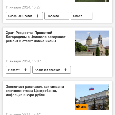
11 января 2024, 15:27
Северная Осетия
Новости
Спорт
Футбол
Владикавказ
Храм Рождества Пресвятой
Богородицы в Цхинвале завершает
ремонт и ставит новые иконы
11 января 2024, 15:07
Новости
Аланская епархия
Южная Осетия
Цхинвал
православие
Религия
Экономист рассказал, как связаны
ключевая ставка Центробанка,
инфляция и курс рубля
3:15
11 января 2024, 14:37