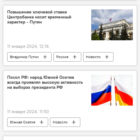
Южная Осетия
Общество
Транспорт
Новости
Повышение ключевой ставки
Центробанка носит временный
характер - Путин
11 января 2024, 12:16
Владимир Путин
Россия
Новости
Центробанк России
Посол РФ: народ Южной Осетии
всегда проявлял высокую активность
на выборах президента РФ
11 января 2024, 11:50
Южная Осетия
Новости
Посольство РФ в РЮО
Марат Кулахметов