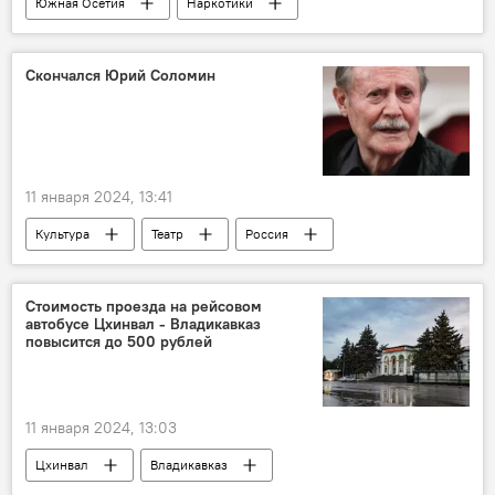
Южная Осетия
Наркотики
МВД Южной Осетии
Новости
Цхинвал
УГИБДД МВД Южной Осетии
Скончался Юрий Соломин
11 января 2024, 13:41
Культура
Театр
Россия
Новости
Общество
Стоимость проезда на рейсовом
автобусе Цхинвал - Владикавказ
повысится до 500 рублей
11 января 2024, 13:03
Цхинвал
Владикавказ