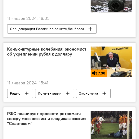
11 января 2024, 16:03
Спецоперация России по защите Донбасса
Минобороны России
Вооруженные силы РФ
ДНР
ЛНР
Конъюнктурные колебания: экономист
об укреплении рубля к доллару
Запорожская область
Херсонская область
СВО
7:36
11 января 2024, 15:41
Радио
Комментарии
Экономика
Россия
США
рубль
Доллар
РФС планирует провести ретроматч
между московским и владикавказским
"Спартаком"