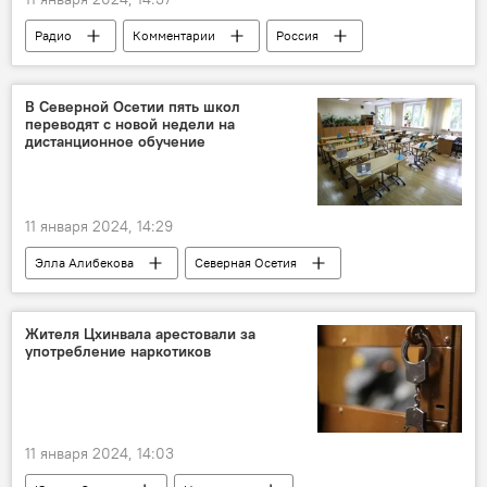
Радио
Комментарии
Россия
Экономика
Центробанк России
рубль
Общество
В Северной Осетии пять школ
переводят с новой недели на
дистанционное обучение
11 января 2024, 14:29
Элла Алибекова
Северная Осетия
школа
Образование
Новости
Жителя Цхинвала арестовали за
употребление наркотиков
11 января 2024, 14:03