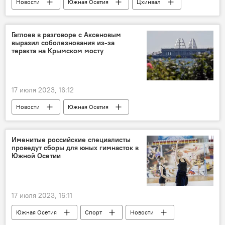
Новости
Южная Осетия
Цхинвал
Президент Южной Осетии
Алан Гаглоев
Кавказ
Гаглоев в разговоре с Аксеновым
выразил соболезнования из-за
теракта на Крымском мосту
17 июля 2023, 16:12
Новости
Южная Осетия
Президент Южной Осетии
Крым
Олег Гаглоев
Общество
Россия
Именитые российские специалисты
проведут сборы для юных гимнасток в
Цхинвал
Алан Гаглоев
Кавказ
Южной Осетии
17 июля 2023, 16:11
Южная Осетия
Спорт
Новости