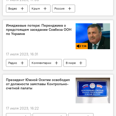
Видео
Крым
Россия
США
Великобритания
терроризм
В мире
Политика
Аналитика
Имиджевые потери: Перенджиев о
предстоящем заседании Совбеза ООН
Строительство
по Украине
1:14
17 июля 2023, 16:31
Радио
Комментарии
В мире
Украина
Политика
ООН
НАТО
Запад
США
Президент Южной Осетии освободил
от должности замглавы Контрольно-
счетной палаты
17 июля 2023, 16:22