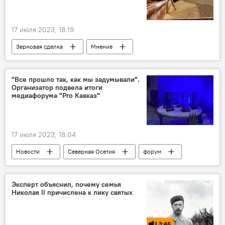
17 июля 2023, 18:19
Зерновая сделка
Мнение
Интервью
В мире
Россия
Запад
Экономика
Новости
"Все прошло так, как мы задумывали".
Организатор подвела итоги
Торговля
медиафорума "Pro Кавказ"
17 июля 2023, 18:04
Новости
Северная Осетия
форум
Медиафорум "Pro Кавказ"
Владикавказ
Южная Осетия
Кавказ
Эксперт объяснил, почему семья
Николая II причислена к лику святых
РСО — Алания
3:46