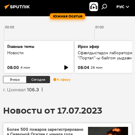
РУС
Южная Осетия
00:00
01:00
Главные темы
Ирон эфир
Новости
Сфæлдыстадон лаборатори
"Портал"-ы байгом уыдзæн
зындгонд нывгæнæг Гасситы
08:00
08:04
4 мин
26 мин
Æхсары куыстыты равдыст
Вчера
Сегодня
К эфиру
г. Цхинвал
106.3
Новости от 17.07.2023
Более 500 пожаров зарегистрировано
в Северной Осетии с начала года