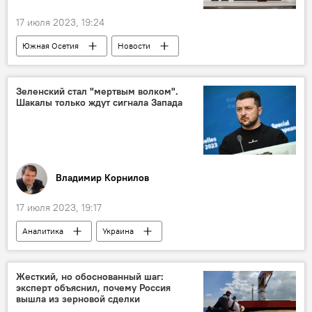
17 июля 2023, 19:24
Южная Осетия
Новости
Президент Южной Осетии
Алан Гаглоев
Зеленский стал "мертвым волком".
Шакалы только ждут сигнала Запада
Владимир Корнилов
17 июля 2023, 19:17
Аналитика
Украина
Владимир Зеленский
НАТО
Политика
В мире
Колумнисты
Жесткий, но обоснованный шаг:
эксперт объяснил, почему Россия
Запад
СМИ
вышла из зерновой сделки