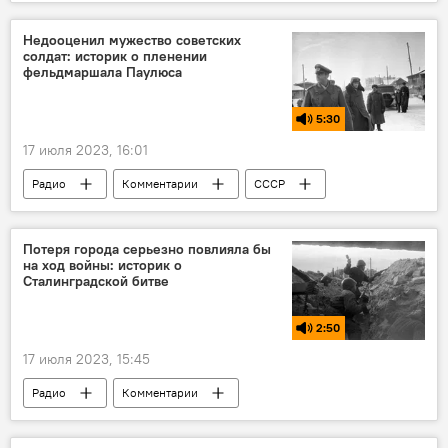
Гимнастика
Дворец спорта Олимп
Цхинвал
Общество
Кавказ
Недооценил мужество советских
солдат: историк о пленении
фельдмаршала Паулюса
5:30
17 июля 2023, 16:01
Радио
Комментарии
СССР
История
Германия
Великая Отечественная война
Потеря города серьезно повлияла бы
на ход войны: историк о
Сталинградской битве
2:50
17 июля 2023, 15:45
Радио
Комментарии
Великая Отечественная война
История