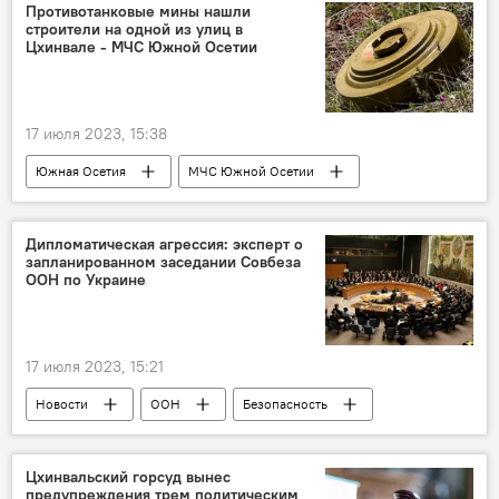
Этот день в истории
Сталинградская битва
Противотанковые мины нашли
строители на одной из улиц в
СССР
Германия
Цхинвале - МЧС Южной Осетии
17 июля 2023, 15:38
Южная Осетия
МЧС Южной Осетии
Происшествия
Цхинвал
Кавказ
Новости
Дипломатическая агрессия: эксперт о
запланированном заседании Совбеза
ООН по Украине
17 июля 2023, 15:21
Новости
ООН
Безопасность
В мире
Россия
Мнение
Политика
Цхинвальский горсуд вынес
предупреждения трем политическим