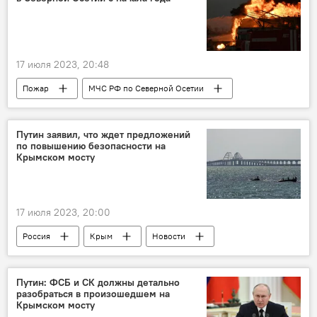
17 июля 2023, 20:48
Пожар
МЧС РФ по Северной Осетии
МЧС России
Северная Осетия
Кавказ
Новости
Владикавказ
Путин заявил, что ждет предложений
по повышению безопасности на
Безопасность
Крымском мосту
17 июля 2023, 20:00
Россия
Крым
Новости
Владимир Путин
Путин: ФСБ и СК должны детально
разобраться в произошедшем на
Крымском мосту