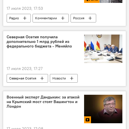
17 июля 2023, 17:53
Радио
Комментарии
Россия
История
Этот день в истории
Северная Осетия получила
дополнительно 1 млрд рублей из
федерального бюджета - Меняйло
17 июля 2023, 17:27
Северная Осетия
Новости
Владикавказ
Сергей Меняйло
РСО — Алания
Минстрой Северной Осетии
Военный эксперт Дандыкин: за атакой
на Крымский мост стоят Вашингтон и
Сельское хозяйство
Кавказ
Лондон
Россия
17 июля 2023, 17:08