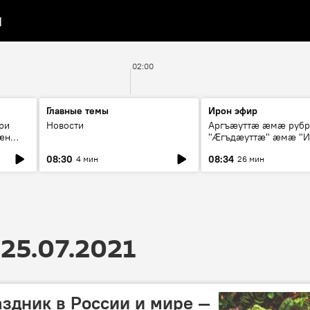
я
02:00
Главные темы
Ирон эфир
ри
Новости
Аргъæуттæ æмæ руб
æн
"Æгъдæуттæ" æмæ "И
иты
зæгъ"
08:30
08:34
4 мин
26 мин
ст
25.07.2021
аздник в России и мире —