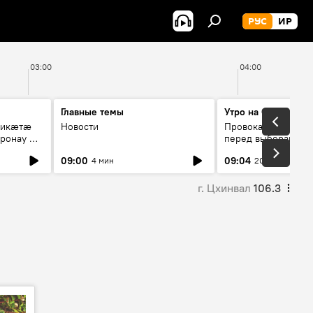
РУС
ИР
03:00
04:00
Главные темы
Утро на Спутнике
рикæтæ
Новости
Провокации со сто
ронау æй
перед выборами в Г
09:00
09:04
4 мин
20 мин
г. Цхинвал
106.3