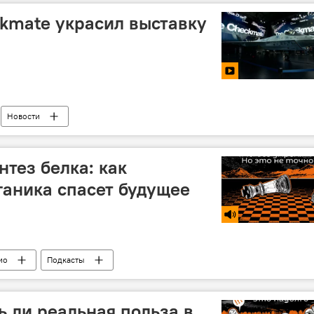
kmate украсил выставку
Новости
нтез белка: как
ганика спасет будущее
ио
Подкасты
ть ли реальная польза в