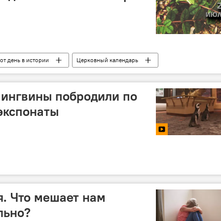
от день в истории
Церковный календарь
пингвины побродили по
экспонаты
. Что мешает нам
льно?