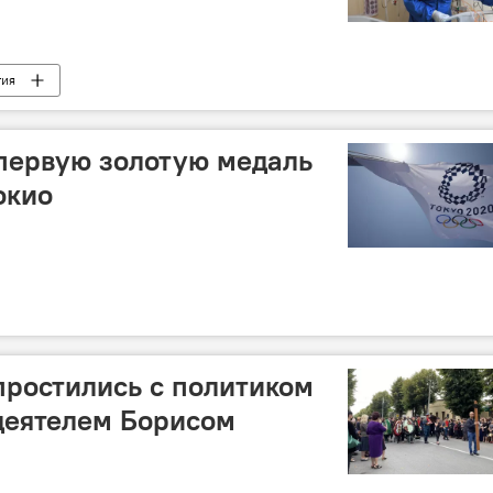
тия
первую золотую медаль
окио
ростились с политиком
деятелем Борисом