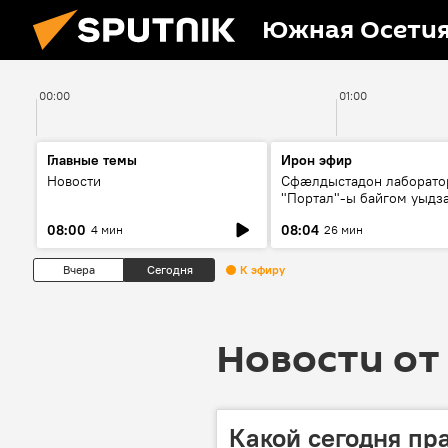
Южная Осети
00:00
01:00
Главные темы
Ирон эфир
Новости
Сфæлдыстадон лаборато
"Портал"-ы байгом уыдз
зындгонд нывгæнæг Гасс
08:00
08:04
4 мин
26 мин
Æхсары куыстыты равды
Вчера
Сегодня
К эфиру
Новости от 
Какой сегодня пр