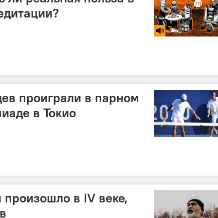
едитации?
ев проиграли в парном
иаде в Токио
произошло в IV веке,
ов