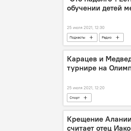
обучении детей м
25 июля 2021, 12:30
Подкасты
Радио
Карацев и Медвед
турнире на Олимп
25 июля 2021, 12:20
Спорт
Крещение Алании 
считает отец Иак