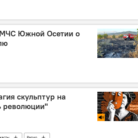
 МЧС Южной Осетии о
лю
агия скульптур на
ь революции"
касты
Радио