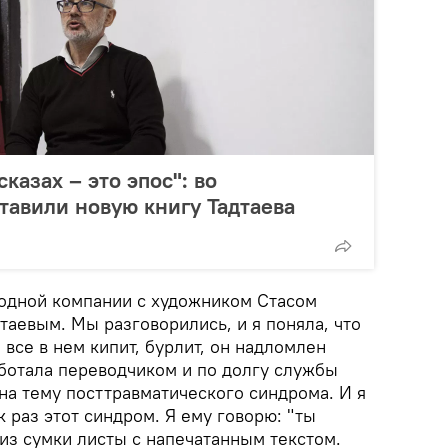
сказах – это эпос": во
тавили новую книгу Тадтаева
в одной компании с художником Стасом
аевым. Мы разговорились, и я поняла, что
 все в нем кипит, бурлит, он надломлен
аботала переводчиком и по долгу службы
на тему посттравматического синдрома. И я
к раз этот синдром. Я ему говорю: "ты
л из сумки листы с напечатанным текстом.