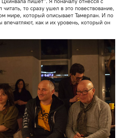
з Цхинвала пишет". Я поначалу отнесся с
 читать, то сразу ушел в это повествование,
том мире, который описывает Тамерлан. И по
ы впечатляют, как и их уровень, который он