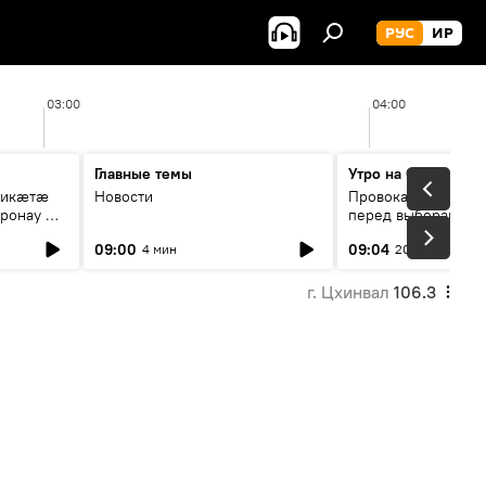
РУС
ИР
03:00
04:00
Главные темы
Утро на Спутнике
рикæтæ
Новости
Провокации со сто
ронау æй
перед выборами в Г
09:00
09:04
4 мин
20 мин
г. Цхинвал
106.3