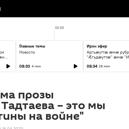
я
02:00
Главные темы
Ирон эфир
ри
Новости
Аргъæуттæ æмæ руб
æн
"Æгъдæуттæ" æмæ "И
иты
зæгъ"
08:30
08:34
4 мин
26 мин
ст
ема прозы
Тадтаева – это мы
етины на войне"
0 16.04.2021
)