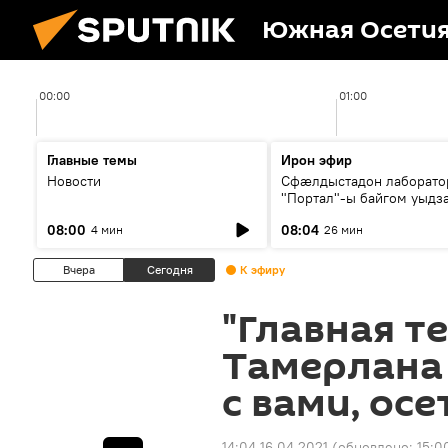
Южная Осети
00:00
01:00
Главные темы
Ирон эфир
Новости
Сфæлдыстадон лаборато
"Портал"-ы байгом уыдз
зындгонд нывгæнæг Гасс
08:00
08:04
4 мин
26 мин
Æхсары куыстыты равды
Вчера
Сегодня
К эфиру
"Главная т
Тамерлана 
с вами, ос
14:04 16.04.2021
(обновлено:
15:0