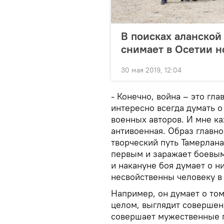
В поисках аланской
снимает в Осетии 
30 мая 2019, 12:04
- Конечно, война – это гла
интересно всегда думать о 
военных авторов. И мне ка
антивоенная. Образ главно
творческий путь Тамерлана,
первым и заражает боевым 
и накануне боя думает о 
несвойственны человеку в 
Например, он думает о том,
целом, выглядит совершенн
совершает мужественные п