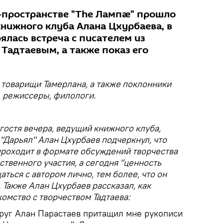
т-пространстве "The Лампæ" прошло
книжного клуба Алана Цхурбаева, в
ялась встреча с писателем из
Тадтаевым, а также показ его
 товарищи Тамерлана, а также поклонники
, режиссеры, филологи.
остя вечера, ведущий книжного клуба,
"Дарьял" Алан Цхурбаев подчеркнул, что
проходит в формате обсуждений творчества
ственного участия, а сегодня "ценность
аться с автором лично, тем более, что он
 Также Алан Цхурбаев рассказал, как
омство с творчеством Тадтаева:
друг Алан Парастаев притащил мне рукописи