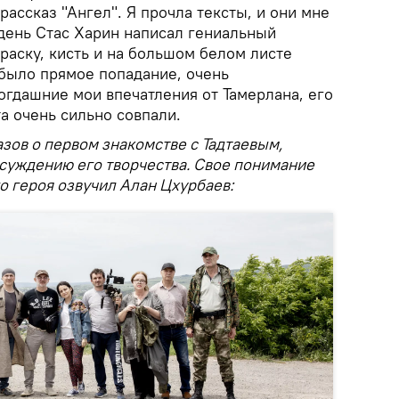
рассказ "Ангел". Я прочла тексты, и они мне
 день Стас Харин написал гениальный
краску, кисть и на большом белом листе
 было прямое попадание, очень
огдашние мои впечатления от Тамерлана, его
та очень сильно совпали.
зов о первом знакомстве с Тадтаевым,
суждению его творчества. Свое понимание
го героя озвучил Алан Цхурбаев: