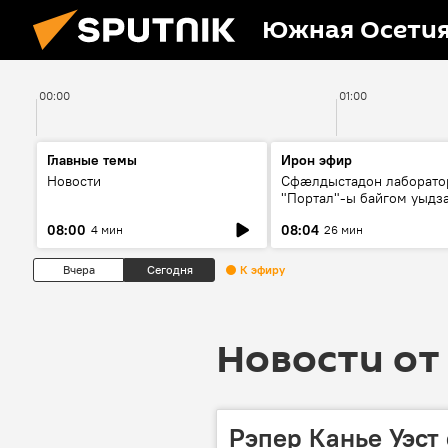
Южная Осети
00:00
01:00
Главные темы
Ирон эфир
Новости
Сфæлдыстадон лаборато
"Портал"-ы байгом уыдз
зындгонд нывгæнæг Гасс
08:00
08:04
4 мин
26 мин
Æхсары куыстыты равды
Вчера
Сегодня
К эфиру
Новости от 
Рэпер Канье Уэст