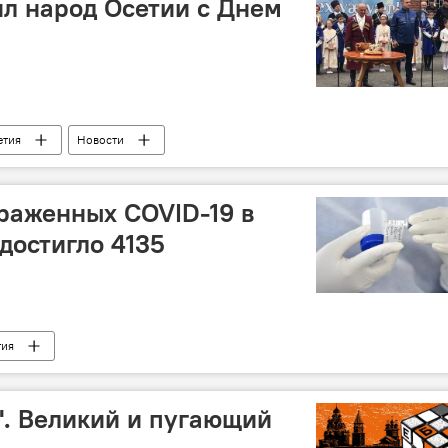
л народ Осетии с Днем
етия
Новости
араженных COVID-19 в
достигло 4135
тия
е". Великий и пугающий