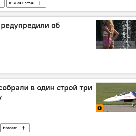
Южная Осетия
предупредили об
собрали в один строй три
у
Новости