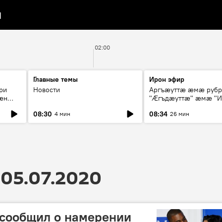
я
02:00
Главные темы
Ирон эфир
ри
Новости
Аргъæуттæ æмæ руб
æн
"Æгъдæуттæ" æмæ "И
иты
зæгъ"
08:30
08:34
4 мин
26 мин
ст
05.07.2020
 сообщил о намерении