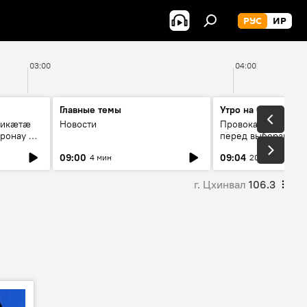
РУС
ИР
03:00
04:00
Главные темы
Утро на Спутнике
рикæтæ
Новости
Провокации со сто
ронау æй
перед выборами в Г
09:00
09:04
4 мин
20 мин
г. Цхинвал
106.3