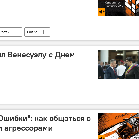
касты
Радио
л Венесуэлу с Днем
Ошибки": как общаться с
и агрессорами