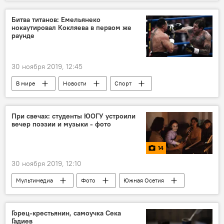
Битва титанов: Емельянеко
нокаутировал Кокляева в первом же
раунде
30 ноября 2019, 12:45
В мире
Новости
Спорт
При свечах: студенты ЮОГУ устроили
вечер поэзии и музыки - фото
14
30 ноября 2019, 12:10
Мультимедиа
Фото
Южная Осетия
Горец-крестьянин, самоучка Сека
Гадиев