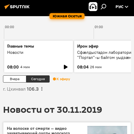
РУС
Южная Осетия
00:00
01:00
Главные темы
Ирон эфир
Новости
Сфæлдыстадон лаборатори
"Портал"-ы байгом уыдзæн
зындгонд нывгæнæг Гасситы
08:00
08:04
4 мин
26 мин
Æхсары куыстыты равдыст
Вчера
Сегодня
К эфиру
г. Цхинвал
106.3
Новости от 30.11.2019
На волоске от смерти — видео
захватывающей охоты морского