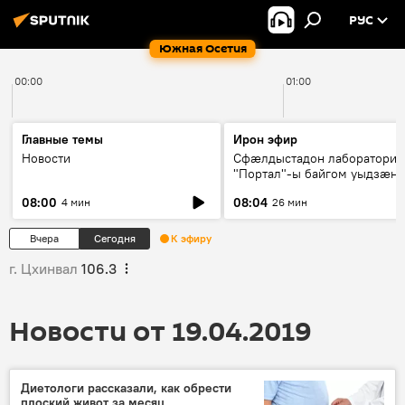
РУС
Южная Осетия
00:00
01:00
Главные темы
Ирон эфир
Новости
Сфæлдыстадон лаборатори
"Портал"-ы байгом уыдзæн
зындгонд нывгæнæг Гасситы
08:00
08:04
4 мин
26 мин
Æхсары куыстыты равдыст
Вчера
Сегодня
К эфиру
г. Цхинвал
106.3
Новости от 19.04.2019
Диетологи рассказали, как обрести
плоский живот за месяц