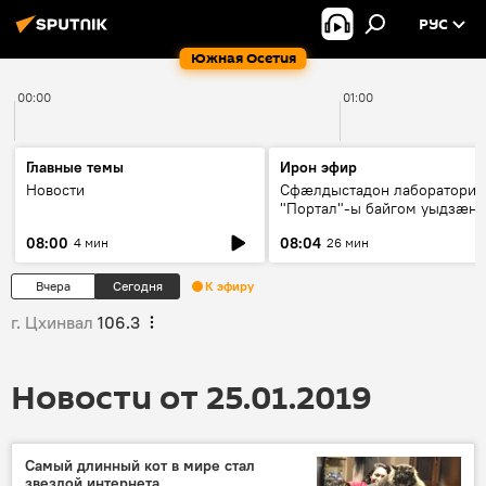
РУС
Южная Осетия
00:00
01:00
Главные темы
Ирон эфир
Новости
Сфæлдыстадон лаборатори
"Портал"-ы байгом уыдзæн
зындгонд нывгæнæг Гасситы
08:00
08:04
4 мин
26 мин
Æхсары куыстыты равдыст
Вчера
Сегодня
К эфиру
г. Цхинвал
106.3
Новости от 25.01.2019
Самый длинный кот в мире стал
звездой интернета