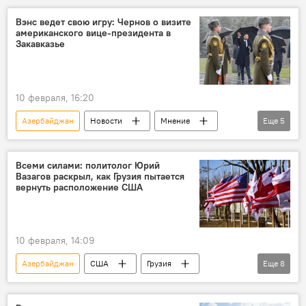
СВО
Беспилотник
США
Вэнс ведет свою игру: Чернов о визите
американского вице-президента в
Политика
Армения
Закавказье
10 февраля, 16:20
Азербайджан
Новости
Мнение
Еще
5
Политика
Кавказ
США
Дональд Трамп
Армения
Всеми силами: политолог Юрий
Вазагов раскрыл, как Грузия пытается
вернуть расположение США
10 февраля, 14:09
Азербайджан
США
Грузия
Еще
8
Юрий Вазагов
Европа
Евросоюз
Мнение
Политика
Дональд Трамп