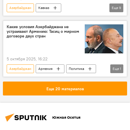
Азербайджан
Кавказ
Еще
9
Великая Отечественная война
СССР
Владимир Путин
Владикавказ
Какие условия Азербайджана не
устраивают Армению: Тасиц о мирном
Чечня
Северная Осетия
договоре двух стран
РСО — Алания
Германия
Новости
5 октября 2025, 16:22
Азербайджан
Армения
Политика
Еще
1
Мнение
Еще 20 материалов
Южная Осетия