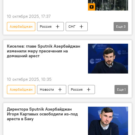
10 октября 2025, 17:37
Азербайджан
Россия
СНГ
Еще
3
Владимир Путин
Новости
В мире
Киселев: главе Sputnik Азербайджан
изменили меру пресечения на
домашний арест
10 октября 2025, 10:35
Азербайджан
Новости
Россия
Еще
1
СМИ
Директора Sputnik Азербайджан
Игоря Картавых освободили из-под
ареста в Баку