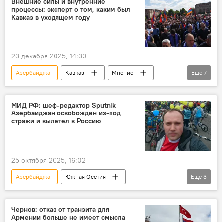
Внешние силы и внутренние
процессы: эксперт о том, каким был
Армения
Кавказ
Кавказ в уходящем году
23 декабря 2025, 14:39
Азербайджан
Кавказ
Мнение
Еще
7
Политика
Россия
Южная Осетия
Армения
Грузия
Южная Осетия
МИД РФ: шеф-редактор Sputnik
Азербайджан освобожден из-под
В мире
стражи и вылетел в Россию
25 октября 2025, 16:02
Азербайджан
Южная Осетия
Еще
3
МИД России
Журналистика
Новости
Россия
Чернов: отказ от транзита для
Армении больше не имеет смысла