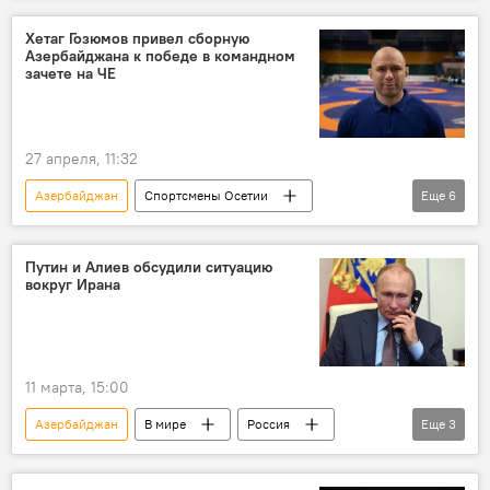
Евросоюз
Армения
Хетаг Гозюмов привел сборную
Азербайджана к победе в командном
зачете на ЧЕ
27 апреля, 11:32
Азербайджан
Спортсмены Осетии
Еще
6
Новости
Северная Осетия
Спорт
Вольная борьба
Путин и Алиев обсудили ситуацию
вокруг Ирана
Борец Хетаг Газюмов призер олимпийских игр по вольной борьбе
Европа
11 марта, 15:00
Азербайджан
В мире
Россия
Еще
3
Новости
Иран
Владимир Путин