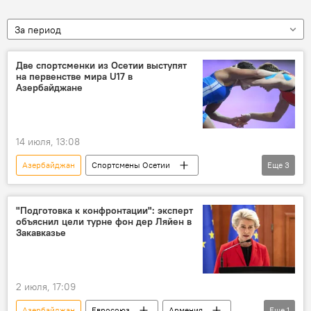
За период
Две спортсменки из Осетии выступят
на первенстве мира U17 в
Азербайджане
14 июля, 13:08
Азербайджан
Спортсмены Осетии
Еще
3
Новости
Северная Осетия
Спорт
"Подготовка к конфронтации": эксперт
объяснил цели турне фон дер Ляйен в
Закавказье
2 июля, 17:09
Азербайджан
Евросоюз
Армения
Еще
1