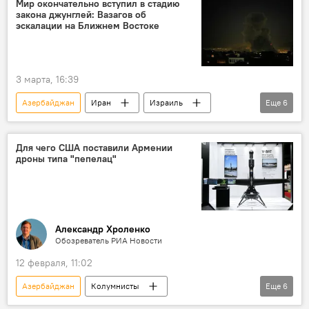
Мир окончательно вступил в стадию
закона джунглей: Вазагов об
эскалации на Ближнем Востоке
3 марта, 16:39
Азербайджан
Иран
Израиль
Еще
6
Мнение
Юрий Вазагов
США
Политика
В мире
Конфликт
Для чего США поставили Армении
дроны типа "пепелац"
Александр Хроленко
Обозреватель РИА Новости
12 февраля, 11:02
Азербайджан
Колумнисты
Еще
6
Спецоперация России по защите Донбасса