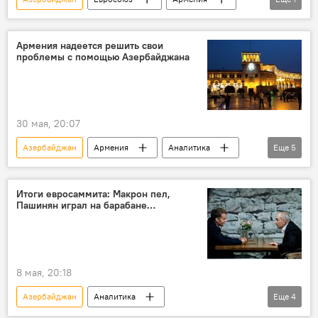
Мнение
Армения надеется решить свои
проблемы с помощью Азербайджана
30 мая, 20:07
Азербайджан
Армения
Аналитика
Еще
5
Колумнисты
Россия
Евросоюз
ЕАЭС
Грузия
Итоги евросаммита: Макрон пел,
Пашинян играл на барабане…
8 мая, 20:18
Азербайджан
Аналитика
Еще
4
Эммануэль Макрон
Владимир Зеленский