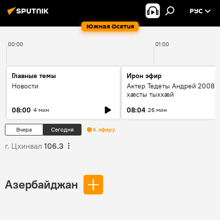
РУС
Южная Осетия
00:00
01:00
Главные темы
Ирон эфир
Новости
Актер Тедеты Андрей 2008 
хæсты тыххæй
08:00
08:04
4 мин
26 мин
Вчера
Сегодня
К эфиру
г. Цхинвал
106.3
Азербайджан