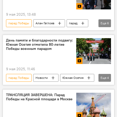
9 мая 2025, 13:48
парад Победы
Алан Гаглоев
парад
Еще
6
Москва
80-летие Победы в Великой Отечественной войне
День памяти и благодарности подвигу:
Южная Осетия отметила 80-летие
Новости
Южная Осетия
Победы военным парадом
День Победы
Россия
9 мая 2025, 11:46
парад Победы
Новости
Южная Осетия
Еще
4
Константин Джуссоев
День Победы
80-летие Победы в Великой Отечественной войне
ТРАНСЛЯЦИЯ ЗАВЕРШЕНА: Парад
Победы на Красной площади в Москве
Великая Отечественная война