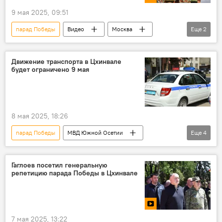
9 мая 2025, 09:51
парад Победы
Видео
Москва
Еще
2
парад
80-летие Победы в Великой Отечественной войне
Движение транспорта в Цхинвале
будет ограничено 9 мая
8 мая 2025, 18:26
парад Победы
МВД Южной Осетии
Еще
4
Новости
Южная Осетия
парад
80-летие Победы в Великой Отечественной войне
Гаглоев посетил генеральную
репетицию парада Победы в Цхинвале
7 мая 2025, 13:22