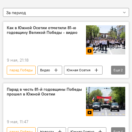
За период
Как в Южной Осетии отметили 81-ю
годовщину Великой Победы - видео
9 мая, 21:18
парад Победы
Видео
Южная Осетия
Еще
2
Великая Отечественная война
парад
Парад в честь 81-й годовщины Победы
прошел в Южной Осетии
9 мая, 11:47
парад Победы
Новости
Южная Осетия
Еще
4