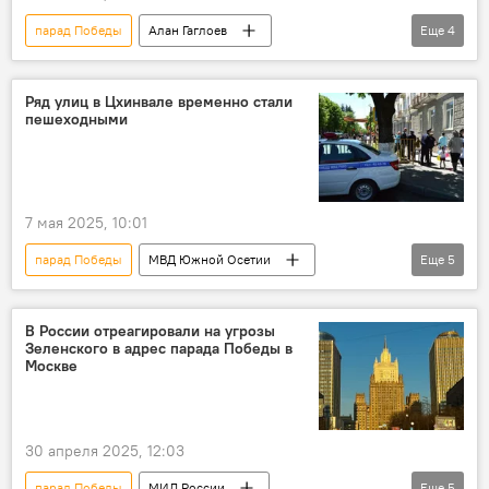
парад Победы
Алан Гаглоев
Еще
4
Южная Осетия
Новости
День Победы
Ряд улиц в Цхинвале временно стали
пешеходными
80-летие Победы в Великой Отечественной войне
7 мая 2025, 10:01
парад Победы
МВД Южной Осетии
Еще
5
Южная Осетия
УГИБДД МВД Южной Осетии
Новости
парад
В России отреагировали на угрозы
Зеленского в адрес парада Победы в
80-летие Победы в Великой Отечественной войне
Москве
30 апреля 2025, 12:03
парад Победы
МИД России
Еще
5