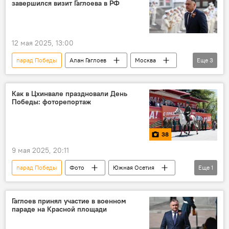
завершился визит Гаглоева в РФ
12 мая 2025, 13:00
парад Победы
Алан Гаглоев
Москва
Еще
3
80-летие Победы в Великой Отечественной войне
День Победы
9 Мая
Как в Цхинвале праздновали День
Победы: фоторепортаж
38
9 мая 2025, 20:11
парад Победы
Фото
Южная Осетия
Еще
1
День Победы
Гаглоев принял участие в военном
параде на Красной площади