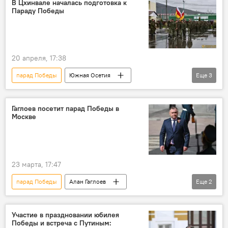
В Цхинвале началась подготовка к
Параду Победы
ЮОГУ
Юго-Осетинский госдрамтеатр имени Хетагурова
Российская военная база в Цхинвале
20 апреля, 17:38
парад Победы
Южная Осетия
Еще
3
Великая Отечественная война
День Победы
Минобороны Южной Осетии
Гаглоев посетит парад Победы в
Москве
23 марта, 17:47
парад Победы
Алан Гаглоев
Еще
2
День Победы
Москва
Южная Осетия
Участие в праздновании юбилея
Победы и встреча с Путиным: