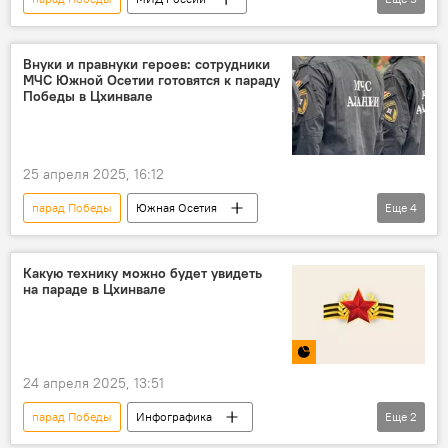
Мария Захарова
Украина
Россия
Бессмертный полк
Внуки и правнуки героев: сотрудники
МЧС Южной Осетии готовятся к параду
80-летие Победы в Великой Отечественной войне
Победы в Цхинвале
25 апреля 2025, 16:12
парад Победы
Южная Осетия
Еще
4
80-летие Победы в Великой Отечественной войне
Новости
МЧС Южной Осетии
Какую технику можно будет увидеть
на параде в Цхинвале
День Победы
24 апреля 2025, 13:51
парад Победы
Инфографика
Еще
2
Южная Осетия