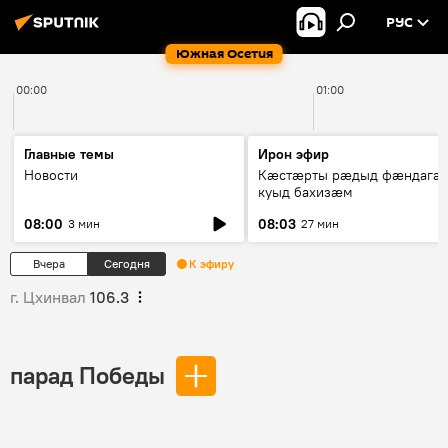
РУС
Южная Осетия
00:00
01:00
Главные темы
Ирон эфир
Новости
Кæстæрты рæдыд фæндагæ
куыд бахизæм
08:00
08:03
3 мин
27 мин
Вчера
Сегодня
К эфиру
г. Цхинвал
106.3
парад Победы