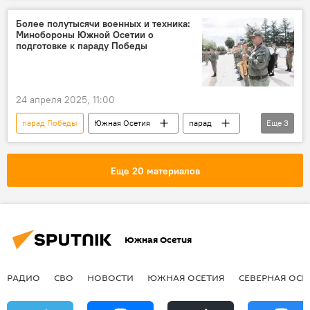
80-летие Победы в Великой Отечественной войне
Более полутысячи военных и техника:
Минобороны Южной Осетии о
подготовке к параду Победы
24 апреля 2025, 11:00
парад Победы
Южная Осетия
парад
Еще
3
9 Мая
80-летие Победы в Великой Отечественной войне
Еще 20 материалов
День Победы
Южная Осетия
РАДИО
СВО
НОВОСТИ
ЮЖНАЯ ОСЕТИЯ
СЕВЕРНАЯ ОСЕ