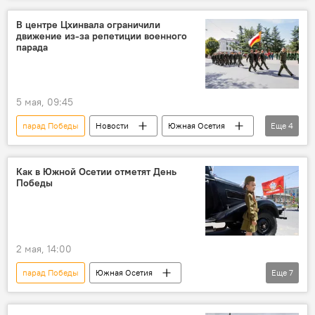
Москва
В центре Цхинвала ограничили
движение из-за репетиции военного
парада
5 мая, 09:45
парад Победы
Новости
Южная Осетия
Еще
4
МВД Южной Осетии
Цхинвал
День Победы
Общество
Как в Южной Осетии отметят День
Победы
2 мая, 14:00
парад Победы
Южная Осетия
Еще
7
День Победы
Новости
Великая Отечественная война
Цхинвал