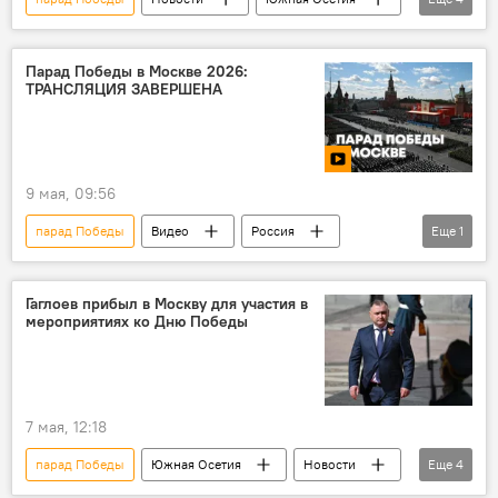
Цхинвал
День Победы
Дзамболат Тадтаев
Общество
Парад Победы в Москве 2026:
ТРАНСЛЯЦИЯ ЗАВЕРШЕНА
9 мая, 09:56
парад Победы
Видео
Россия
Еще
1
Великая Отечественная война
Гаглоев прибыл в Москву для участия в
мероприятиях ко Дню Победы
7 мая, 12:18
парад Победы
Южная Осетия
Новости
Еще
4
Алан Гаглоев
День Победы
9 Мая