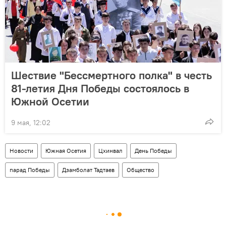
Шествие "Бессмертного полка" в честь
81-летия Дня Победы состоялось в
Южной Осетии
9 мая, 12:02
Новости
Южная Осетия
Цхинвал
День Победы
парад Победы
Дзамболат Тадтаев
Общество