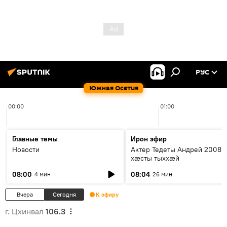
РУС
Южная Осетия
00:00
01:00
Главные темы
Ирон эфир
Новости
Актер Тедеты Андрей 2008 
хæсты тыххæй
08:00
08:04
4 мин
26 мин
Вчера
Сегодня
К эфиру
г. Цхинвал
106.3