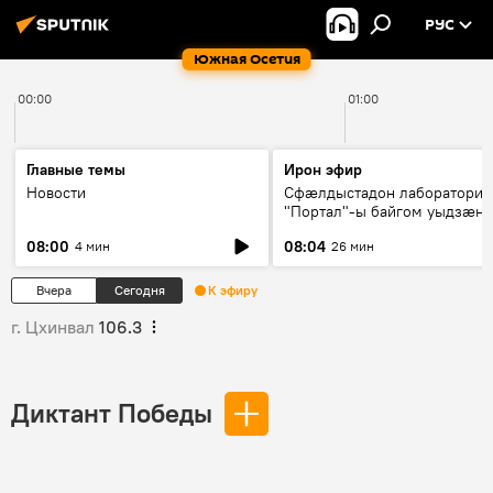
РУС
Южная Осетия
00:00
01:00
Главные темы
Ирон эфир
Новости
Сфæлдыстадон лаборатори
"Портал"-ы байгом уыдзæн
зындгонд нывгæнæг Гасситы
08:00
08:04
4 мин
26 мин
Æхсары куыстыты равдыст
Вчера
Сегодня
К эфиру
г. Цхинвал
106.3
Диктант Победы