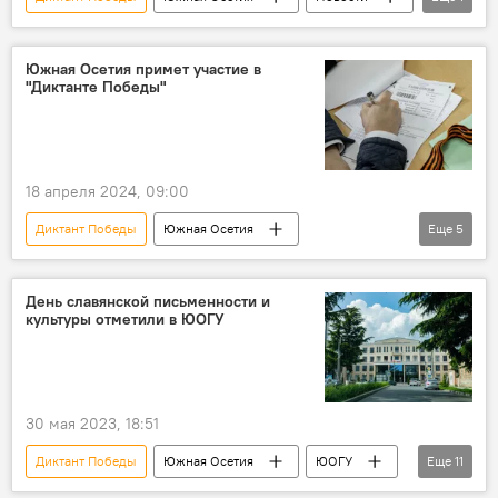
Цхинвал
Южная Осетия примет участие в
"Диктанте Победы"
18 апреля 2024, 09:00
Диктант Победы
Южная Осетия
Еще
5
Новости
Цхинвал
Русский дом
Россотрудничество
История
День славянской письменности и
культуры отметили в ЮОГУ
ЮОГУ
30 мая 2023, 18:51
Диктант Победы
Южная Осетия
ЮОГУ
Еще
11
славянская письменность