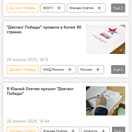
Диктант Победы
ЮОГУ
Южная Осетия
Еще
2
Северная Осетия
Осетинский язык
"Диктант Победы" провели в более 90
странах
28 апреля 2025, 18:12
Диктант Победы
МИД России
Россия
Еще
5
Великая Отечественная война
80-летие Победы в Великой Отечественной войне
В Южной Осетии прошел "Диктант
Победы"
Южная Осетия
В мире
Общество
26 апреля 2025, 13:44
Диктант Победы
Южная Осетия
Новости
Еще
1