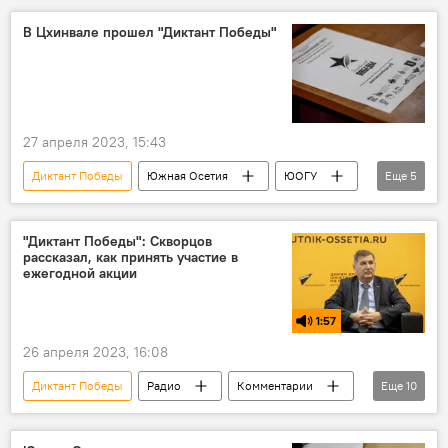
Марат Кулахметов
Посольство РФ в РЮО
В Цхинвале прошел "Диктант Победы"
Сергей Скворцов
Россия
Россотрудничество
Цхинвал
Кавказ
Новости
Общество
27 апреля 2023, 15:43
Образование
Диктант Победы
Южная Осетия
ЮОГУ
Еще
5
Цхинвал
Новости
Кавказ
Великая Отечественная война
9 Мая
"Диктант Победы": Скворцов
рассказал, как принять участие в
ежегодной акции
1:57
26 апреля 2023, 16:08
Диктант Победы
Радио
Комментарии
Еще
10
Южная Осетия
Россотрудничество
Русский дом
Общество
Цхинвал