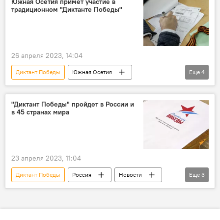
Южная Осетия примет участие в
традиционном "Диктанте Победы"
Образование
Культура
Кавказ
Великая Отечественная война
Новости
26 апреля 2023, 14:04
Диктант Победы
Южная Осетия
Еще
4
Новости
Цхинвал
Кавказ
ЮОГУ
Россотрудничество
"Диктант Победы" пройдет в России и
в 45 странах мира
23 апреля 2023, 11:04
Диктант Победы
Россия
Новости
Еще
3
Северная Осетия
Великая Отечественная война
Кавказ