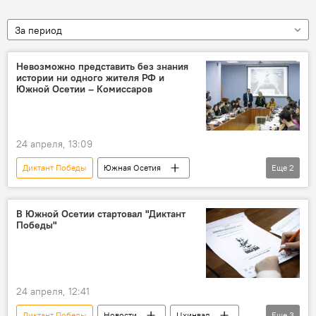
За период
Невозможно представить без знания
истории ни одного жителя РФ и
Южной Осетии – Комиссаров
24 апреля, 13:09
Диктант Победы
Южная Осетия
Еще
2
Новости
Сергей Комиссаров
Россотрудничество
В Южной Осетии стартовал "Диктант
Победы"
24 апреля, 12:41
Диктант Победы
Новости
Цхинвал
Еще
3