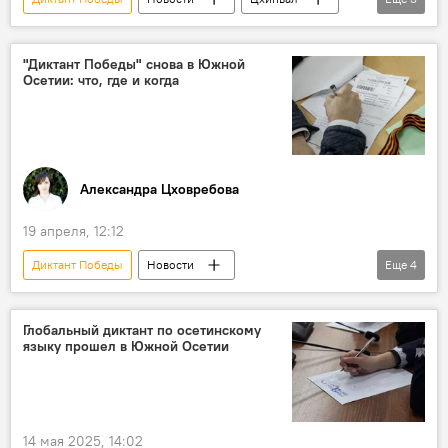
Общество
Россия
Южная Осетия
"Диктант Победы" снова в Южной
Осетии: что, где и когда
Александра Цховребова
19 апреля, 12:12
Диктант Победы
Новости
Еще
4
Южная Осетия
Русский дом
ЮОГУ
Сергей Комиссаров
Глобальный диктант по осетинскому
языку прошел в Южной Осетии
Великая Отечественная война
14 мая 2025, 14:02