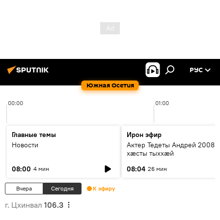
РУС
Южная Осетия
00:00
01:00
Главные темы
Ирон эфир
Новости
Актер Тедеты Андрей 2008 
хæсты тыххæй
08:00
08:04
4 мин
26 мин
Вчера
Сегодня
К эфиру
г. Цхинвал
106.3