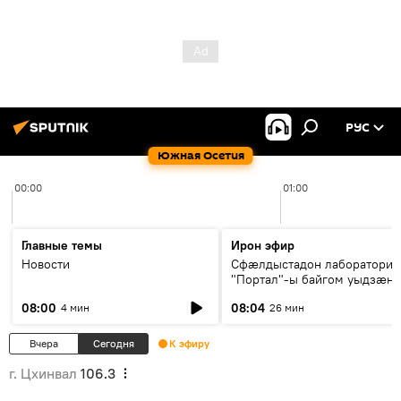
РУС
Южная Осетия
00:00
01:00
Главные темы
Ирон эфир
Новости
Сфæлдыстадон лаборатори
"Портал"-ы байгом уыдзæн
зындгонд нывгæнæг Гасситы
08:00
08:04
4 мин
26 мин
Æхсары куыстыты равдыст
Вчера
Сегодня
К эфиру
г. Цхинвал
106.3