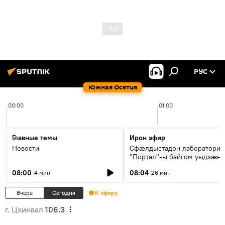
РУС
Южная Осетия
00:00
01:00
Главные темы
Ирон эфир
Новости
Сфæлдыстадон лаборатори
"Портал"-ы байгом уыдзæн
зындгонд нывгæнæг Гасситы
08:00
08:04
4 мин
26 мин
Æхсары куыстыты равдыст
Вчера
Сегодня
К эфиру
г. Цхинвал
106.3