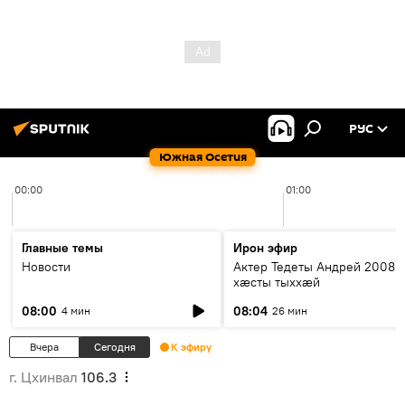
РУС
Южная Осетия
00:00
01:00
Главные темы
Ирон эфир
Новости
Актер Тедеты Андрей 2008 
хæсты тыххæй
08:00
08:04
4 мин
26 мин
Вчера
Сегодня
К эфиру
г. Цхинвал
106.3