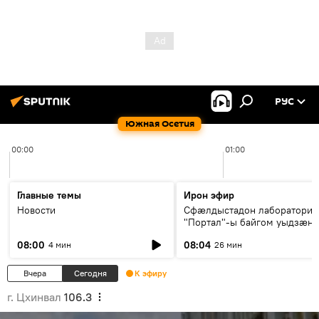
РУС
Южная Осетия
00:00
01:00
Главные темы
Ирон эфир
Новости
Сфæлдыстадон лаборатори
"Портал"-ы байгом уыдзæн
зындгонд нывгæнæг Гасситы
08:00
08:04
4 мин
26 мин
Æхсары куыстыты равдыст
Вчера
Сегодня
К эфиру
г. Цхинвал
106.3