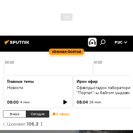
РУС
Южная Осетия
00:00
01:00
Главные темы
Ирон эфир
Новости
Сфæлдыстадон лаборатори
"Портал"-ы байгом уыдзæн
зындгонд нывгæнæг Гасситы
08:00
08:04
4 мин
26 мин
Æхсары куыстыты равдыст
Вчера
Сегодня
К эфиру
г. Цхинвал
106.3