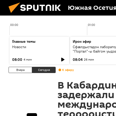
Южная Осети
00:00
01:00
Главные темы
Ирон эфир
Новости
Сфæлдыстадон лаборато
"Портал"-ы байгом уыдз
зындгонд нывгæнæг Гасс
08:00
08:04
4 мин
26 мин
Æхсары куыстыты равды
Вчера
Сегодня
К эфиру
В Кабарди
задержали
междунар
террорист