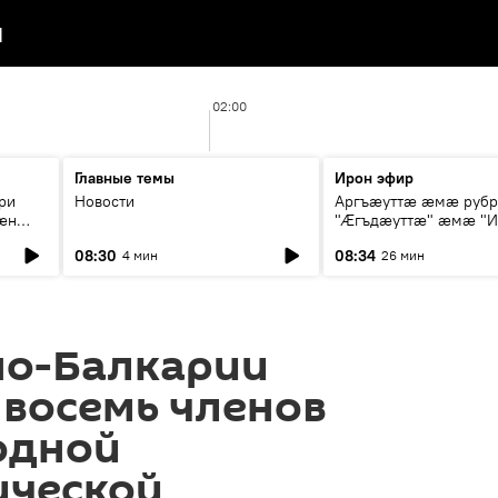
я
02:00
Главные темы
Ирон эфир
ри
Новости
Аргъæуттæ æмæ руб
æн
"Æгъдæуттæ" æмæ "И
иты
зæгъ"
08:30
08:34
4 мин
26 мин
ст
но-Балкарии
 восемь членов
одной
ической