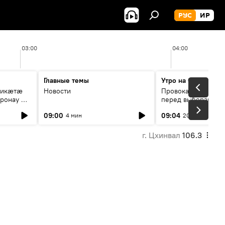
РУС
ИР
03:00
04:00
Главные темы
Утро на Спутнике
рикæтæ
Новости
Провокации со сто
ронау æй
перед выборами в Г
09:00
09:04
4 мин
20 мин
г. Цхинвал
106.3