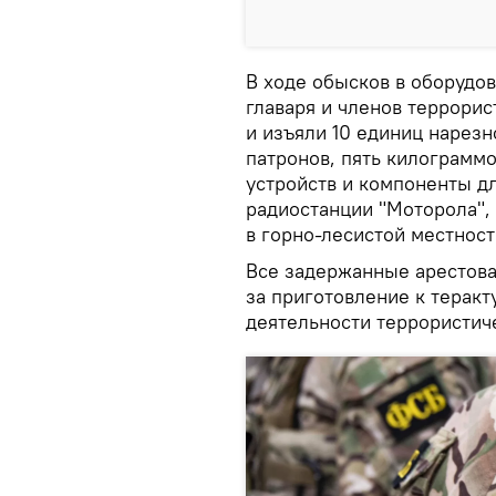
В ходе обысков в оборудо
главаря и членов террори
и изъяли 10 единиц нарезн
патронов, пять килограмм
устройств и компоненты дл
радиостанции "Моторола",
в горно-лесистой местност
Все задержанные арестова
за приготовление к теракту
деятельности террористич