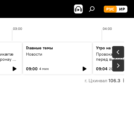
РУС
ИР
03:00
04:00
Главные темы
Утро на Спутнике
рикæтæ
Новости
Провокации со сто
ронау æй
перед выборами в Г
09:00
09:04
4 мин
20 мин
г. Цхинвал
106.3