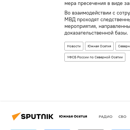
мера пресечения в виде за
Во взаимодействии с сотр
МВД проходят следственн
мероприятия, направленны
доказательственной базы.
Новости
Южная Осетия
Северн
УФСБ России по Северной Осетии
Южная Осетия
РАДИО
СВО