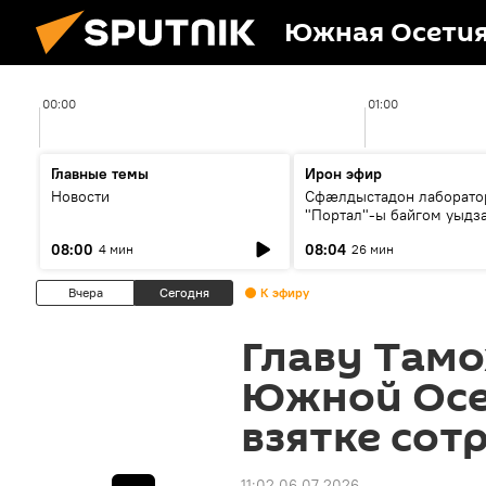
Южная Осети
00:00
01:00
Главные темы
Ирон эфир
Новости
Сфæлдыстадон лаборато
"Портал"-ы байгом уыдз
зындгонд нывгæнæг Гасс
08:00
08:04
4 мин
26 мин
Æхсары куыстыты равды
Вчера
Сегодня
К эфиру
Главу Там
Южной Осе
взятке со
11:02 06.07.2026