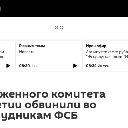
я
02:00
Главные темы
Ирон эфир
ри
Новости
Аргъæуттæ æмæ руб
æн
"Æгъдæуттæ" æмæ "И
иты
зæгъ"
08:30
08:34
4 мин
26 мин
ст
оженного комитета
тии обвинили во
трудникам ФСБ