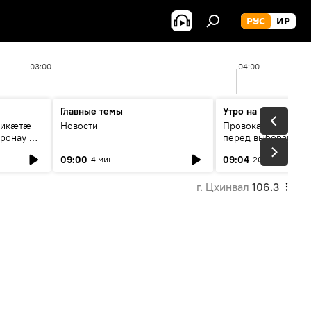
РУС
ИР
03:00
04:00
Главные темы
Утро на Спутнике
рикæтæ
Новости
Провокации со сто
ронау æй
перед выборами в Г
09:00
09:04
4 мин
20 мин
г. Цхинвал
106.3