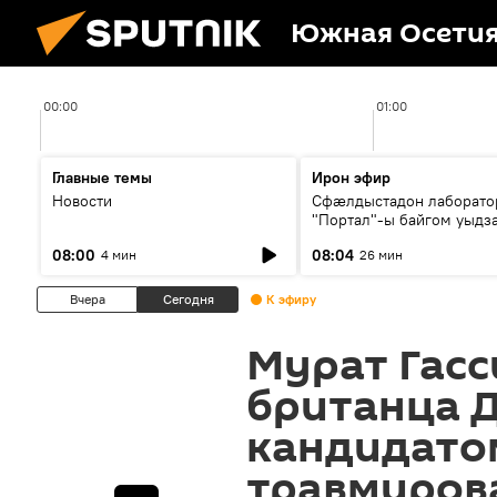
Южная Осети
00:00
01:00
Главные темы
Ирон эфир
Новости
Сфæлдыстадон лаборато
"Портал"-ы байгом уыдз
зындгонд нывгæнæг Гасс
08:00
08:04
4 мин
26 мин
Æхсары куыстыты равды
Вчера
Сегодня
К эфиру
Мурат Гасс
британца 
кандидато
травмиров