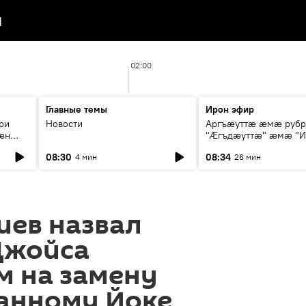
я
02:00
Главные темы
Ирон эфир
ри
Новости
Аргъæуттæ æмæ руб
æн
"Æгъдæуттæ" æмæ "И
иты
зæгъ"
08:30
08:34
4 мин
26 мин
ст
иев назвал
Джойса
м на замену
анному Йоке