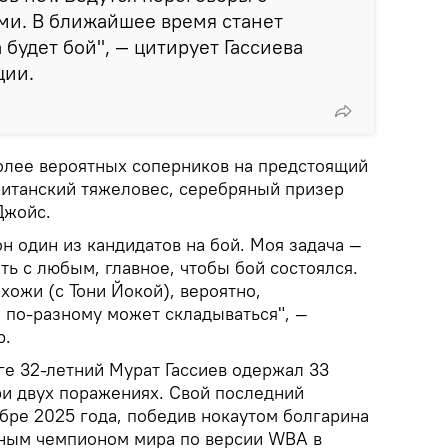
ми. В ближайшее время станет
а будет бой", — цитирует Гассиева
ции.
более вероятных соперников на предстоящий
ританский тяжеловес, серебряный призер
Джойс.
он один из кандидатов на бой. Моя задача —
ть с любым, главное, чтобы бой состоялся.
охожи (с Тони Йокой), вероятно,
я по-разному может складываться", —
р.
е 32-летний Мурат Гассиев одержал 33
ри двух поражениях. Свой последний
бре 2025 года, победив нокаутом болгарина
нным чемпионом мира по версии WBA в