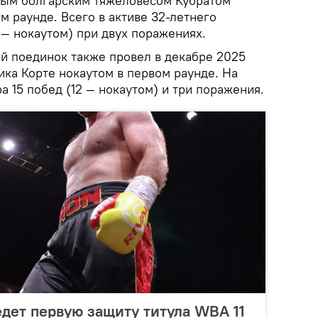
ным болгарским тяжеловесом Кубратом
 раунде. Всего в активе 32-летнего
 — нокаутом) при двух поражениях.
й поединок также провел в декабре 2025
ика Корте нокаутом в первом раунде. На
а 15 побед (12 — нокаутом) и три поражения.
едет первую защиту титула WBA 11