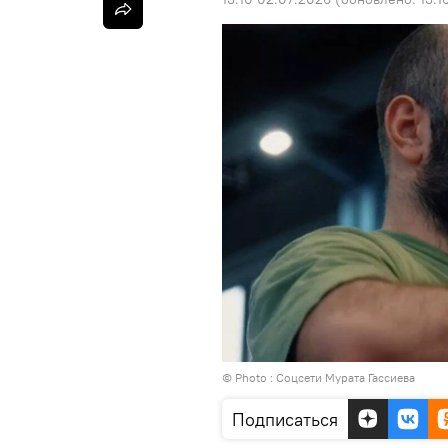
© Photo : Соцсети Мурата Гассиева
Подписаться