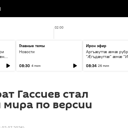
я
02:00
Главные темы
Ирон эфир
ри
Новости
Аргъæуттæ æмæ руб
æн
"Æгъдæуттæ" æмæ "И
иты
зæгъ"
08:30
08:34
4 мин
26 мин
ст
ат Гассиев стал
 мира по версии
6 02.07.2026
)