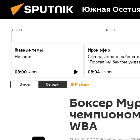
Южная Осети
00:00
01:00
Главные темы
Ирон эфир
Новости
Сфæлдыстадон лаборато
"Портал"-ы байгом уыдз
зындгонд нывгæнæг Гасс
08:00
08:04
4 мин
26 мин
Æхсары куыстыты равды
Вчера
Сегодня
К эфиру
Боксер Мур
чемпионом
WBA
13:10 02.07.2026
(обновлено:
13:1