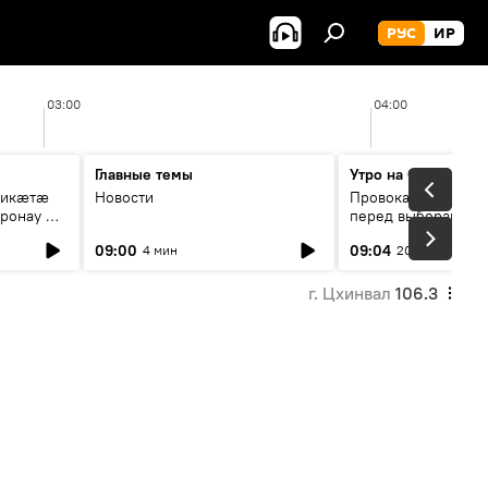
РУС
ИР
03:00
04:00
Главные темы
Утро на Спутнике
рикæтæ
Новости
Провокации со сто
ронау æй
перед выборами в Г
09:00
09:04
4 мин
20 мин
г. Цхинвал
106.3