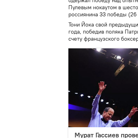
одержал победу над опыт
Пулевым нокаутом в шестом
россиянина 33 победы (26
Тони Йока свой предыдущи
года, победив поляка Патр
счету французского боксер
Мурат Гассиев пров