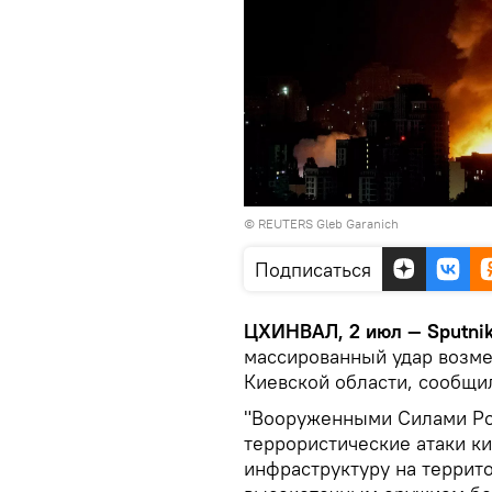
© REUTERS Gleb Garanich
Подписаться
ЦХИНВАЛ, 2 июл — Sputnik
массированный удар возме
Киевской области, сообщ
"Вооруженными Силами Рос
террористические атаки к
инфраструктуру на террит