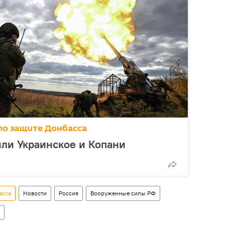
по защите Донбасса
ли Украинское и Копани
асса
Новости
Россия
Вооруженные силы РФ