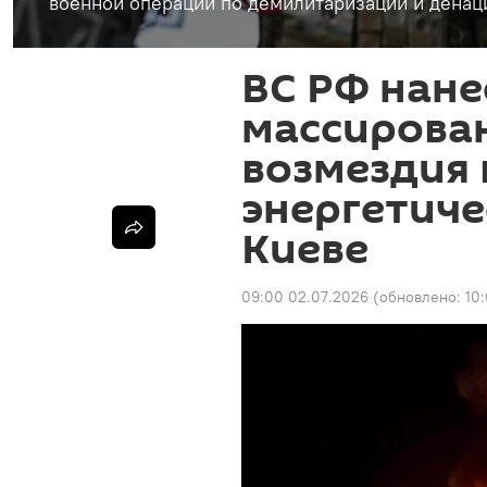
военной операции по демилитаризации и денац
ВС РФ нане
массирова
возмездия
энергетиче
Киеве
09:00 02.07.2026
(обновлено:
10