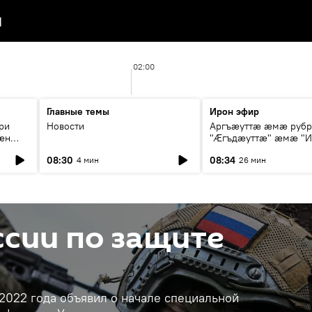
я
02:00
Главные темы
Ирон эфир
ри
Новости
Аргъæуттæ æмæ руб
æн
"Æгъдæуттæ" æмæ "И
иты
зæгъ"
08:30
08:34
4 мин
26 мин
ст
сии по защите
2022 года объявил о начале специальной