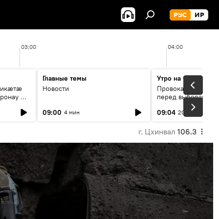
РУС
ИР
03:00
04:00
Главные темы
Утро на Спутнике
рикæтæ
Новости
Провокации со сто
ронау æй
перед выборами в Г
09:00
09:04
4 мин
20 мин
г. Цхинвал
106.3