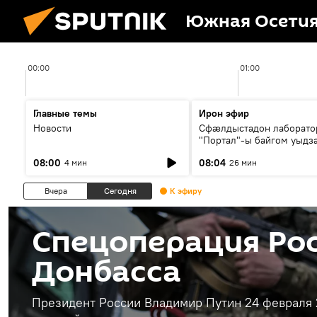
Южная Осети
00:00
01:00
Главные темы
Ирон эфир
Новости
Сфæлдыстадон лаборато
"Портал"-ы байгом уыдз
зындгонд нывгæнæг Гасс
08:00
08:04
4 мин
26 мин
Æхсары куыстыты равды
Вчера
Сегодня
К эфиру
Спецоперация Рос
Донбасса
Президент России Владимир Путин 24 февраля 