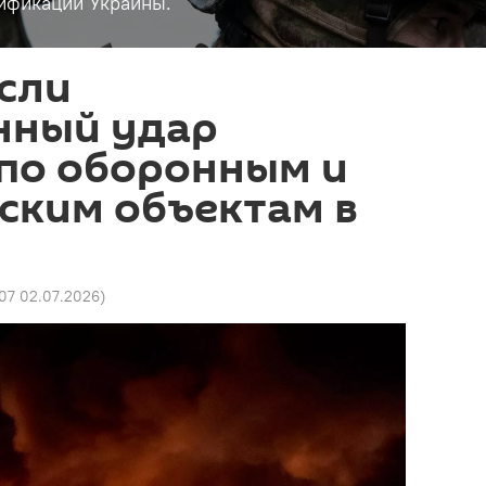
ификации Украины.
сли
нный удар
 по оборонным и
ским объектам в
:07 02.07.2026
)