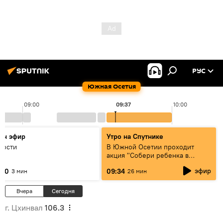
РУС
Южная Осетия
09:00
09:37
10:00
он эфир
Утро на Спутнике
вости
В Южной Осетии проходит
акция "Собери ребенка в
школу" для детей из
эфир
:30
09:34
3 мин
26 мин
малоимущих семей
Вчера
Сегодня
г. Цхинвал
106.3