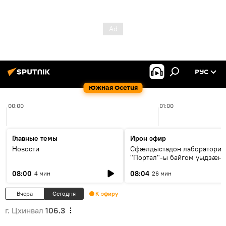
РУС
Южная Осетия
00:00
01:00
Главные темы
Ирон эфир
Новости
Сфæлдыстадон лаборатори
"Портал"-ы байгом уыдзæн
зындгонд нывгæнæг Гасситы
08:00
08:04
4 мин
26 мин
Æхсары куыстыты равдыст
Вчера
Сегодня
К эфиру
г. Цхинвал
106.3