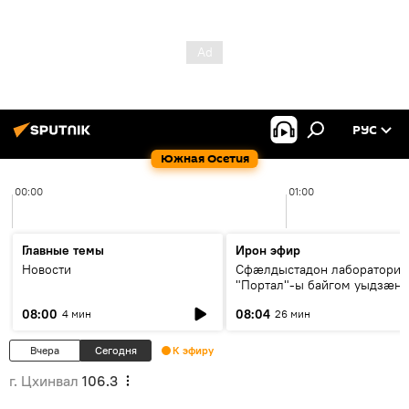
РУС
Южная Осетия
00:00
01:00
Главные темы
Ирон эфир
Новости
Сфæлдыстадон лаборатори
"Портал"-ы байгом уыдзæн
зындгонд нывгæнæг Гасситы
08:00
08:04
4 мин
26 мин
Æхсары куыстыты равдыст
Вчера
Сегодня
К эфиру
г. Цхинвал
106.3