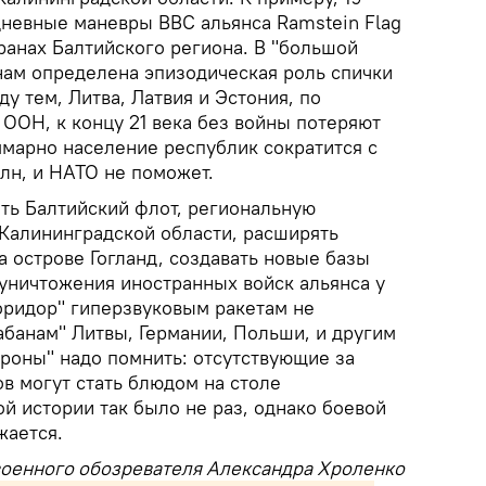
невные маневры ВВС альянса Ramstein Flag
ранах Балтийского региона. В "большой
нам определена эпизодическая роль спички
у тем, Литва, Латвия и Эстония, по
ООН, к концу 21 века без войны потеряют
ммарно население республик сократится с
лн, и НАТО не поможет.
ть Балтийский флот, региональную
 Калининградской области, расширять
 острове Гогланд, создавать новые базы
 уничтожения иностранных войск альянса у
коридор" гиперзвуковым ракетам не
абанам" Литвы, Германии, Польши, и другим
ороны" надо помнить: отсутствующие за
в могут стать блюдом на столе
й истории так было не раз, однако боевой
жается.
военного обозревателя Александра Хроленко