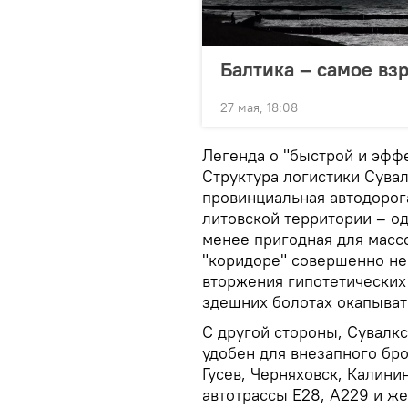
Балтика – самое вз
27 мая, 18:08
Легенда о "быстрой и эфф
Структура логистики Сувал
провинциальная автодорога
литовской территории – о
менее пригодная для масс
"коридоре" совершенно не
вторжения гипотетических
здешних болотах окапыват
С другой стороны, Сувалк
удобен для внезапного бро
Гусев, Черняховск, Калини
автотрассы Е28, А229 и ж