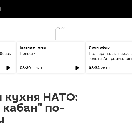
я
02:00
Главные темы
Ирон эфир
08 азы
Новости
Нæ дарддæры ныхас 
Тедеты Андреимæ æ
рубрикæ "Зæххыл рæ
08:30
08:34
4 мин
26 мин
хæст цыди"
 кухня НАТО:
кабан" по-
и