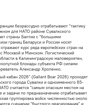
ранции безрассудно отрабатывают "тактику
важном для НАТО районе Сувалкского
ает страны Балтии с "большими
изи границ Беларуси и России носят
 отражают курс ряда европейских стран на
с Москвой и Минском. Логистический
 области в Калининградскую маловероятен,
сухопутной блокады субъекта РФ силами
реватель Александр Хроленко.
й кабан 2026" (Gallant Boar 2026) проходят
ьского города Сувалки и одноименного 65-
 НАТО считается "самым опасным местом на
е и задачи по предназначению отрабатывает
ская группировка войск численностью около
аются сценарии "быстрого реагирования" и