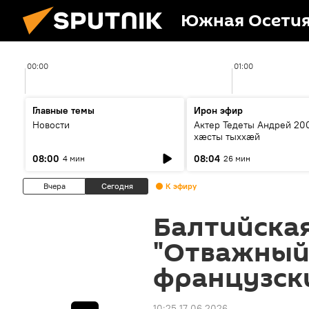
Южная Осети
00:00
01:00
Главные темы
Ирон эфир
Новости
Актер Тедеты Андрей 20
хæсты тыххæй
08:00
08:04
4 мин
26 мин
Вчера
Сегодня
К эфиру
Балтийская
"Отважный 
французск
10:25 17.06.2026