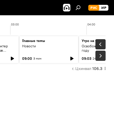
РУС
ИР
03:00
04:00
Главные темы
Утро на Спутнике
актер
Новости
Освобождение Цхин
мæ
году
стагон
09:00
09:03
3 мин
24 мин
г. Цхинвал
106.3