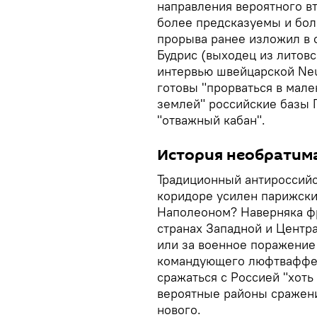
направления вероятного в
более предсказуемы и бол
прорыва ранее изложил в 
Будрис (выходец из литов
интервью швейцарской Neu
готовы "прорваться в мале
землей" российские базы 
"отважный кабан".
История необратим
Традиционный антироссийс
коридоре усилен парижски
Наполеоном? Наверняка фр
странах Западной и Центр
или за военное поражение 
командующего люфтваффе 
сражаться с Россией "хоть
вероятные районы сражени
нового.