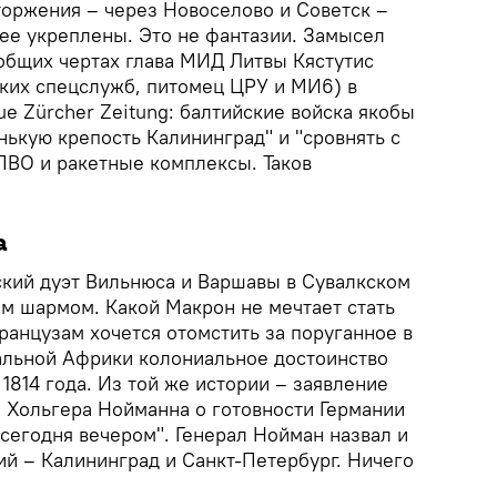
торжения – через Новоселово и Советск –
ее укреплены. Это не фантазии. Замысел
общих чертах глава МИД Литвы Кястутис
ских спецслужб, питомец ЦРУ и МИ6) в
e Zürcher Zeitung: балтийские войска якобы
нькую крепость Калининград" и "сровнять с
ПВО и ракетные комплексы. Таков
а
кий дуэт Вильнюса и Варшавы в Сувалкском
м шармом. Какой Макрон не мечтает стать
анцузам хочется отомстить за поруганное в
альной Африки колониальное достоинство
1814 года. Из той же истории – заявление
Хольгера Нойманна о готовности Германии
 сегодня вечером". Генерал Нойман назвал и
й – Калининград и Санкт-Петербург. Ничего