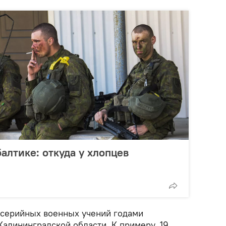
алтике: откуда у хлопцев
осерийных военных учений годами
алининградской области. К примеру, 19