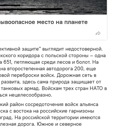
рывоопасное место на планете
ективной защите" выглядит недостоверной.
кского коридора с польской стороны – одна
 651, петляющая среди лесов и болот. На
дна второстепенная автодорога 200, еще
овой переброски войск. Дорожная сеть в
 развита, здесь сама природа защищает от
 танковых армад. Войскам трех стран НАТО в
ься нецелесообразно.
ский район сосредоточения войск альянса
ска с востока на российские гарнизоны
нград. На российской территории имеются
елезная дорога. Южное и северное