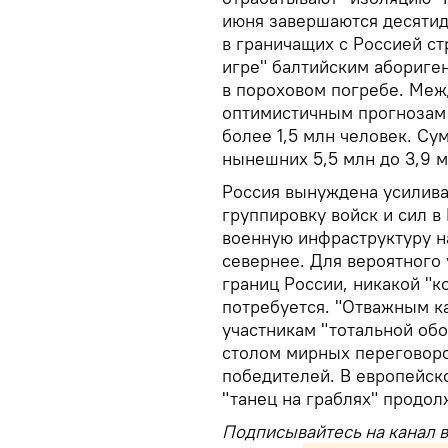
июня завершаются десятид
в граничащих с Россией ст
игре" балтийским абориге
в пороховом погребе. Межд
оптимистичным прогнозам 
более 1,5 млн человек. Су
нынешних 5,5 млн до 3,9 м
Россия вынуждена усилива
группировку войск и сил в
военную инфраструктуру на
севернее. Для вероятного
границ России, никакой "
потребуется. "Отважным к
участникам "тотальной об
столом мирных переговоро
победителей. В европейско
"танец на граблях" продол
Подписывайтесь на канал 