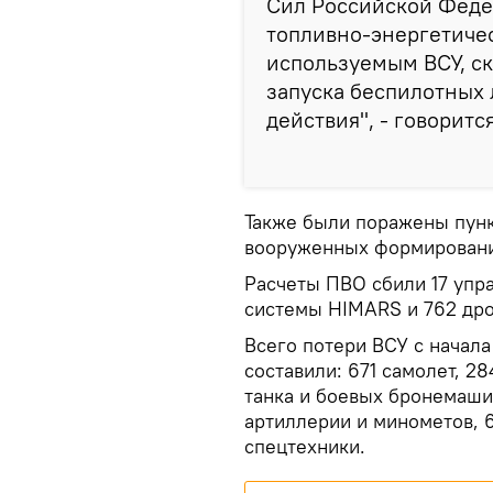
Сил Российской Феде
топливно-энергетиче
используемым ВСУ, ск
запуска беспилотных 
действия", - говорится
Также были поражены пун
вооруженных формирований
Расчеты ПВО сбили 17 упр
системы HIMARS и 762 дро
Всего потери ВСУ с начал
составили: 671 самолет, 2
танка и боевых бронемаши
артиллерии и минометов, 
спецтехники.