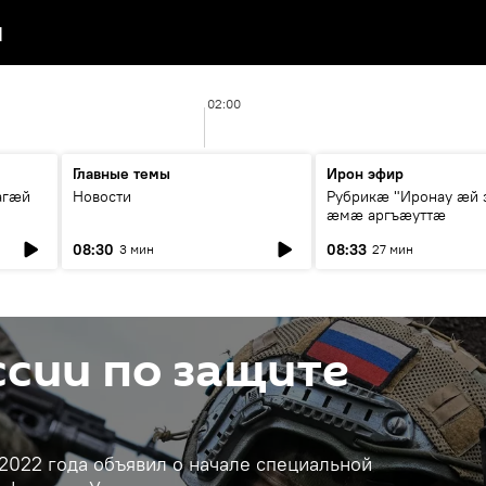
я
02:00
Главные темы
Ирон эфир
агæй
Новости
Рубрикæ "Иронау ӕй 
ӕмӕ аргъӕуттӕ
08:30
08:33
3 мин
27 мин
сии по защите
2022 года объявил о начале специальной