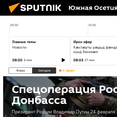
Южная Осети
00:00
01:00
Главные темы
Ирон эфир
Новости
Кæстæрты рæдыд фæнд
куыд бахизæм
08:00
08:03
3 мин
27 мин
Вчера
Сегодня
К эфиру
Спецоперация Рос
Донбасса
Президент России Владимир Путин 24 февраля 