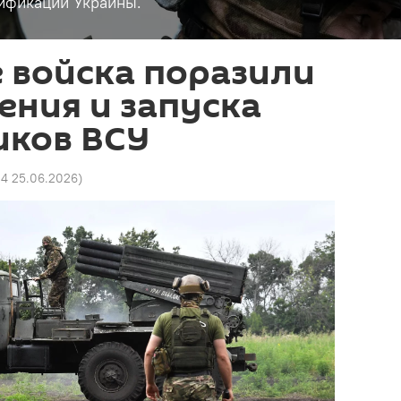
ификации Украины.
 войска поразили
ения и запуска
иков ВСУ
04 25.06.2026
)