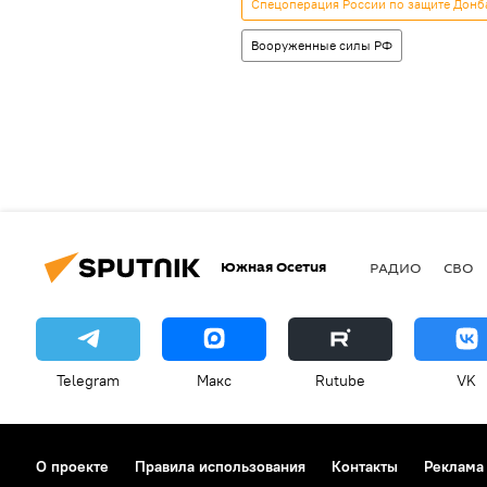
Спецоперация России по защите Донб
Вооруженные силы РФ
Южная Осетия
РАДИО
СВО
Telegram
Макс
Rutube
VK
О проекте
Правила использования
Контакты
Реклама