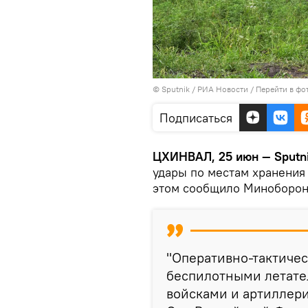
© Sputnik / РИА Новости
/
Перейти в фо
Подписаться
ЦХИНВАЛ, 25 июн — Sputn
удары по
местам хранения 
этом сообщило Минобороны
"Оперативно-тактиче
беспилотными летате
войсками и артиллер