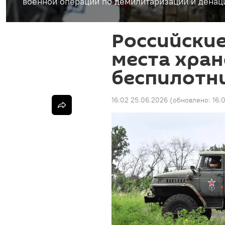
военной операции по демилитаризации и денац
Российские
места хран
беспилотн
16:02 25.06.2026
(обновлено:
16: