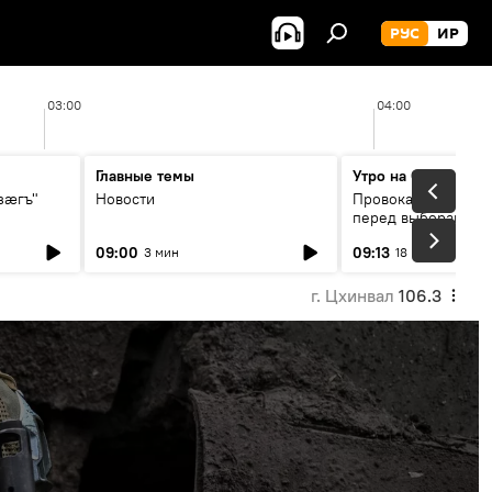
РУС
ИР
03:00
04:00
Главные темы
Утро на Спутнике
зӕгъ"
Новости
Провокации со сто
перед выборами в 
09:00
09:13
3 мин
18 мин
г. Цхинвал
106.3