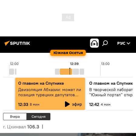
РУС
Южная Осетия
12:00
12:39
13:00
О главном на Спутнике
О главном на Спутнике
Деизоляция Абхазии: может ли
В творческой лаборато
позиция турецких депутатов
"Южный портал" откры
изменить политику Анкары?
выставка народного ху
эфир
12:33
12:42
8 мин
4 мин
Южной Осетии Хсара Г
Вчера
Сегодня
г. Цхинвал
106.3