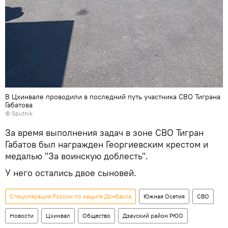
В Цхинвале проводили в последний путь участника СВО Тиграна
Габатова
© Sputnik
За время выполнения задач в зоне СВО Тигран
Габатов был награжден Георгиевским крестом и
медалью "За воинскую доблесть".
У него остались двое сыновей.
Спецоперация России по защите Донбасса
Южная Осетия
СВО
Новости
Цхинвал
Общество
Дзауский район РЮО