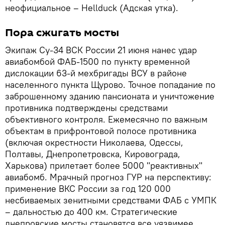
неофициальное – Неllduck (Адская утка).
Пора сжигать мосты
Экипаж Су-34 ВСК России 21 июня нанес удар
авиабомбой ФАБ-1500 по пункту временной
дислокации 63-й мехбригады ВСУ в районе
населенного пункта Щурово. Точное попадание по
заброшенному зданию пансионата и уничтожение
противника подтверждены средствами
объективного контроля. Ежемесячно по важным
объектам в прифронтовой полосе противника
(включая окрестности Николаева, Одессы,
Полтавы, Днепропетровска, Кировограда,
Харькова) прилетает более 5000 "реактивных"
авиабомб. Мрачный прогноз ГУР на перспективу:
применение ВКС России за год 120 000
несбиваемых зенитными средствами ФАБ с УМПК
– дальностью до 400 км. Стратегические
днепровские мосты становятся все уязвимее.