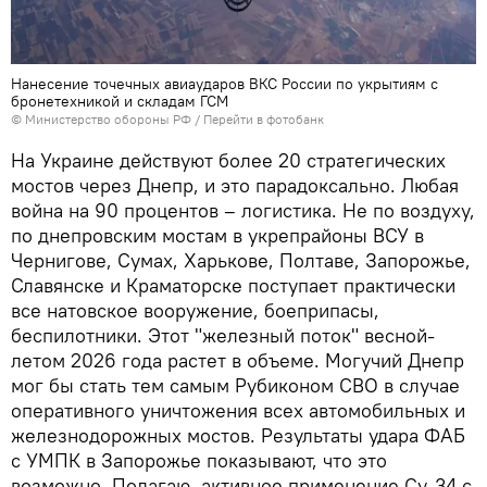
Нанесение точечных авиаударов ВКС России по укрытиям с
бронетехникой и складам ГСМ
© Министерство обороны РФ
/
Перейти в фотобанк
На Украине действуют более 20 стратегических
мостов через Днепр, и это парадоксально. Любая
война на 90 процентов – логистика. Не по воздуху,
по днепровским мостам в укрепрайоны ВСУ в
Чернигове, Сумах, Харькове, Полтаве, Запорожье,
Славянске и Краматорске поступает практически
все натовское вооружение, боеприпасы,
беспилотники. Этот "железный поток" весной-
летом 2026 года растет в объеме. Могучий Днепр
мог бы стать тем самым Рубиконом СВО в случае
оперативного уничтожения всех автомобильных и
железнодорожных мостов. Результаты удара ФАБ
с УМПК в Запорожье показывают, что это
возможно. Полагаю, активное применение Су-34 с