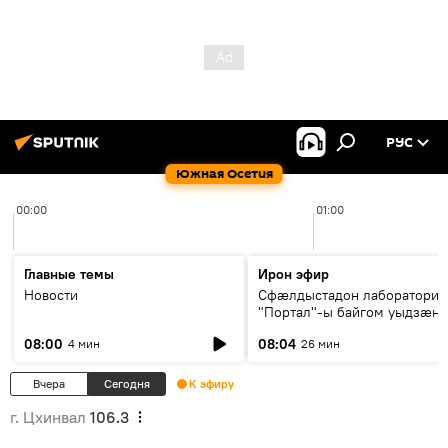
РУС
Южная Осетия
00:00
01:00
Главные темы
Ирон эфир
Новости
Сфæлдыстадон лаборатори
"Портал"-ы байгом уыдзæн
зындгонд нывгæнæг Гасситы
08:00
08:04
4 мин
26 мин
Æхсары куыстыты равдыст
Вчера
Сегодня
К эфиру
г. Цхинвал
106.3