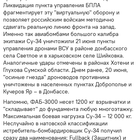
Ликвидация пункта управления БПЛА
фрагментирует эту "виртуальную" оборону и
позволяет российским войскам методично
сдвигать реальную линию фронта на запад.
Именно так авиабомбами большого калибра
экипажи Су-34 уничтожили 21 июня пункты
управления дронами ВСУ в районе донбасского
села Светлое и в харьковском селе Шийковка.
Аналогичные удары отмечены в районах Хотени и
Глухова Сумской области. Днем ранее, 20 июня,
"осиные гнезда" дроноводов противника
уничтожены в населенных пунктах Доброполье и
Кучеров Яр – в Донбассе.
Напомню, ФАБ-3000 несет 1200 кг взрывчатки и
"складывает" до фундамента любую многоэтажку.
Максимальная боевая нагрузка Су-34 – 12 000 кг.
Неслучайно в натовской классификации
истребитель-бомбардировщик Су-34 получил
сразу два наименования: Fullback (Защитник) и