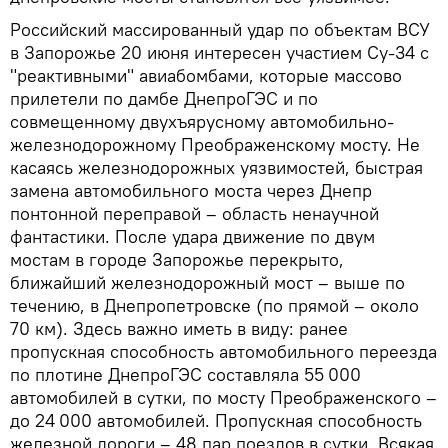
Российский массированный удар по объектам ВСУ
в Запорожье 20 июня интересен участием Су-34 с
"реактивными" авиабомбами, которые массово
прилетели по дамбе ДнепроГЭС и по
совмещенному двухъярусному автомобильно-
железнодорожному Преображенскому мосту. Не
касаясь железнодорожных уязвимостей, быстрая
замена автомобильного моста через Днепр
понтонной переправой – область ненаучной
фантастики. После удара движение по двум
мостам в городе Запорожье перекрыто,
ближайший железнодорожный мост – выше по
течению, в Днепропетровске (по прямой – около
70 км). Здесь важно иметь в виду: ранее
пропускная способность автомобильного переезда
по плотине ДнепроГЭС составляла 55 000
автомобилей в сутки, по мосту Преображенского –
до 24 000 автомобилей. Пропускная способность
железной дороги – 48 пар поездов в сутки. Всякая