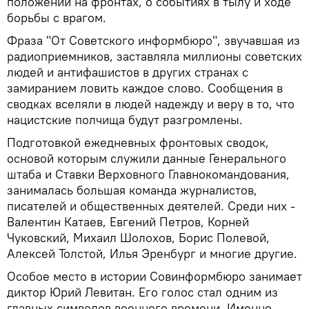
положении на фронтах, о событиях в тылу и ходе
борьбы с врагом.
Фраза "От Советского информбюро", звучавшая из
радиоприемников, заставляла миллионы советских
людей и антифашистов в других странах с
замиранием ловить каждое слово. Сообщения в
сводках вселяли в людей надежду и веру в то, что
нацистские полчища будут разгромлены.
Подготовкой ежедневных фронтовых сводок,
основой которым служили данные Генерального
штаба и Ставки Верховного Главнокомандования,
занималась большая команда журналистов,
писателей и общественных деятелей. Среди них -
Валентин Катаев, Евгений Петров, Корней
Чуковский, Михаил Шолохов, Борис Полевой,
Алексей Толстой, Илья Эренбург и многие другие.
Особое место в истории Совинформбюро занимает
диктор Юрий Левитан. Его голос стал одним из
главных символов военного времени. Именно