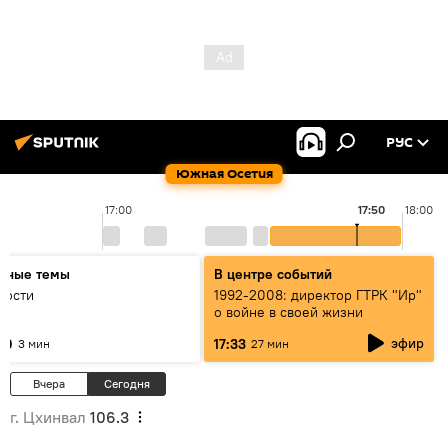
РУС
Южная Осетия
17:00
17:50
18:00
авные темы
В центре событий
вости
1992-2008: директор ГТРК "Ир"
о войне в своей жизни
эфир
30
17:33
3 мин
27 мин
Вчера
Сегодня
г. Цхинвал
106.3