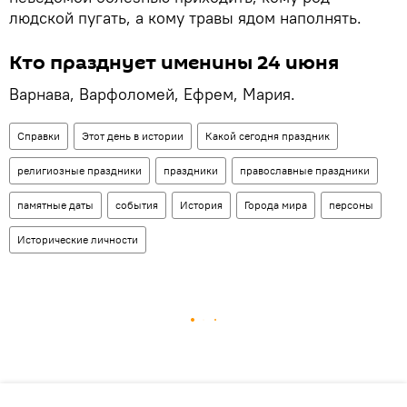
людской пугать, а кому травы ядом наполнять.
Кто празднует именины 24 июня
Варнава, Варфоломей, Ефрем, Мария.
Справки
Этот день в истории
Какой сегодня праздник
религиозные праздники
праздники
православные праздники
памятные даты
события
История
Города мира
персоны
Исторические личности