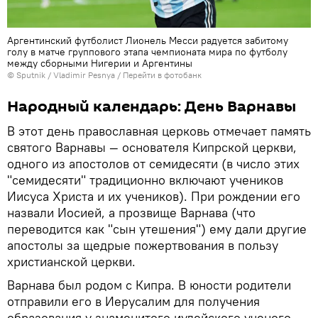
Аргентинский футболист Лионель Месси радуется забитому
голу в матче группового этапа чемпионата мира по футболу
между сборными Нигерии и Аргентины
© Sputnik / Vladimir Pesnya
/
Перейти в фотобанк
Народный календарь: День Варнавы
В этот день православная церковь отмечает память
святого Варнавы — основателя Кипрской церкви,
одного из апостолов от семидесяти (в число этих
"семидесяти" традиционно включают учеников
Иисуса Христа и их учеников). При рождении его
назвали Иосией, а прозвище Варнава (что
переводится как "сын утешения") ему дали другие
апостолы за щедрые пожертвования в пользу
христианской церкви.
Варнава был родом с Кипра. В юности родители
отправили его в Иерусалим для получения
образования у знаменитого иудейского ученого