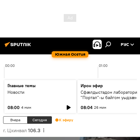
РУС
Южная Осетия
00:00
01:00
Главные темы
Ирон эфир
Новости
Сфæлдыстадон лаборатори
"Портал"-ы байгом уыдзæн
зындгонд нывгæнæг Гасситы
08:00
08:04
4 мин
26 мин
Æхсары куыстыты равдыст
Вчера
Сегодня
К эфиру
г. Цхинвал
106.3