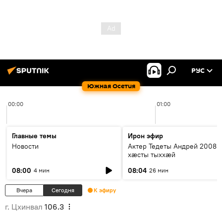
РУС
Южная Осетия
00:00
01:00
Главные темы
Ирон эфир
Новости
Актер Тедеты Андрей 2008 
хæсты тыххæй
08:00
08:04
4 мин
26 мин
Вчера
Сегодня
К эфиру
г. Цхинвал
106.3