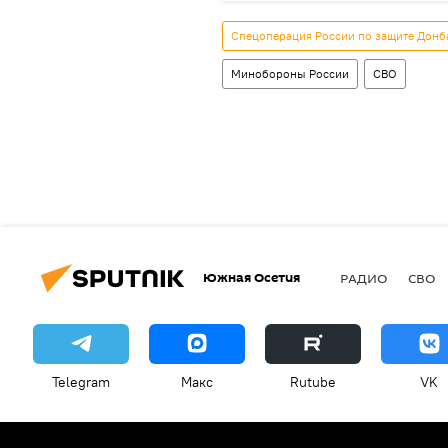
Спецоперация России по защите Донб
Минобороны России
СВО
Южная Осетия
РАДИО
СВО
Telegram
Макс
Rutube
VK