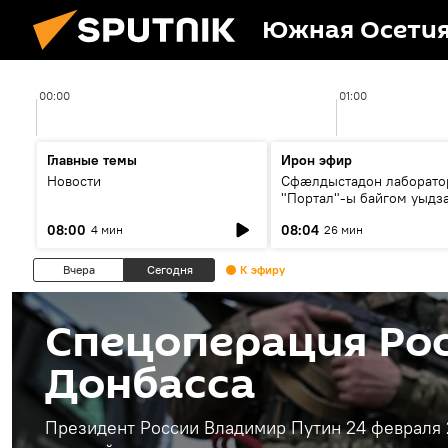
Южная Осети
00:00
01:00
Главные темы
Ирон эфир
Новости
Сфæлдыстадон лаборато
"Портал"-ы байгом уыдз
зындгонд нывгæнæг Гасс
08:00
08:04
4 мин
26 мин
Æхсары куыстыты равды
Вчера
Сегодня
К эфиру
Спецоперация Рос
Донбасса
Президент России Владимир Путин 24 февраля 