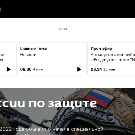
я
02:00
Главные темы
Ирон эфир
ри
Новости
Аргъæуттæ æмæ руб
æн
"Æгъдæуттæ" æмæ "И
иты
зæгъ"
08:30
08:34
4 мин
26 мин
ст
сии по защите
2022 года объявил о начале специальной