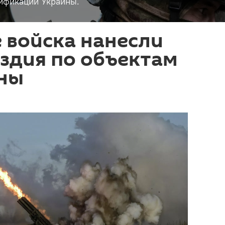
ификации Украины.
 войска нанесли
здия по объектам
ны