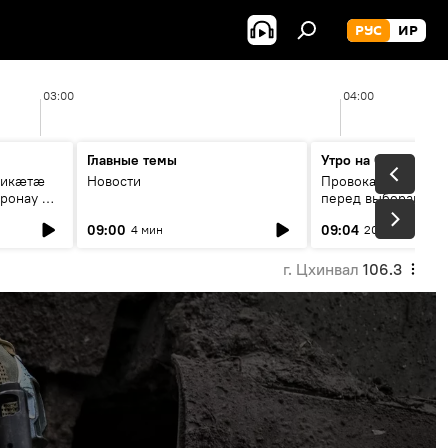
РУС
ИР
03:00
04:00
Главные темы
Утро на Спутнике
рикæтæ
Новости
Провокации со сто
ронау æй
перед выборами в Г
09:00
09:04
4 мин
20 мин
г. Цхинвал
106.3