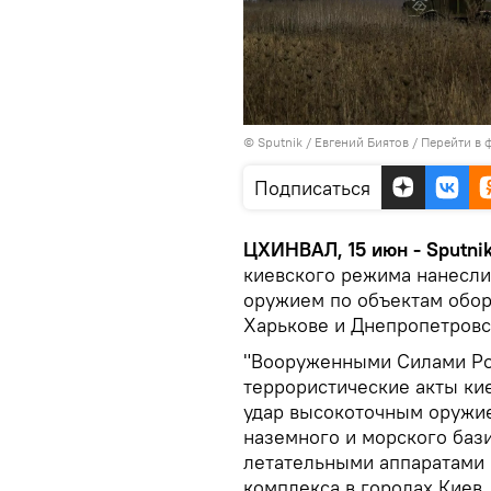
© Sputnik / Евгений Биятов
/
Перейти в 
Подписаться
ЦХИНВАЛ, 15 июн - Sputnik
киевского режима нанесл
оружием по объектам обо
Харькове и Днепропетров
"Вооруженными Силами Ро
террористические акты ки
удар высокоточным оружи
наземного и морского баз
летательными аппаратами
комплекса в городах Киев,