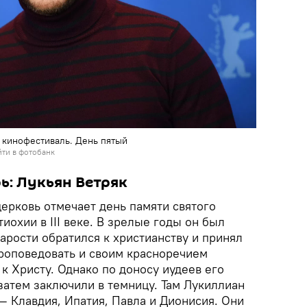
кинофестиваль. День пятый
ти в фотобанк
: Лукьян Ветряк
церковь отмечает день памяти святого
иохии в III веке. В зрелые годы он был
арости обратился к христианству и принял
проповедовать и своим красноречием
к Христу. Однако по доносу иудеев его
 затем заключили в темницу. Там Лукиллиан
— Клавдия, Ипатия, Павла и Дионисия. Они