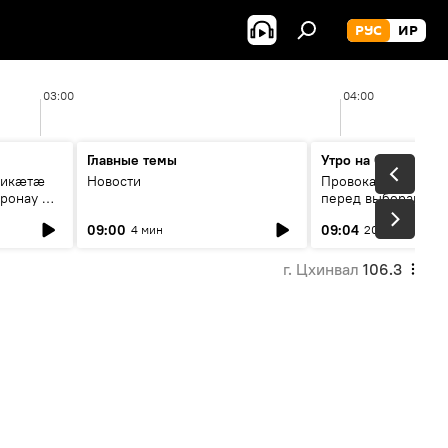
РУС
ИР
03:00
04:00
Главные темы
Утро на Спутнике
рикæтæ
Новости
Провокации со сто
ронау æй
перед выборами в Г
09:00
09:04
4 мин
20 мин
г. Цхинвал
106.3