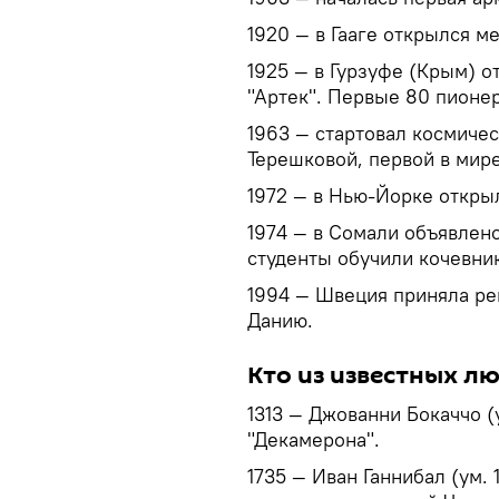
1920 — в Гааге открылся 
1925 — в Гурзуфе (Крым) 
"Артек". Первые 80 пионер
1963 — стартовал космичес
Терешковой, первой в мир
1972 — в Нью-Йорке откры
1974 — в Сомали объявлено
студенты обучили кочевни
1994 — Швеция приняла ре
Данию.
Кто из известных л
1313 — Джованни Бокаччо (у
"Декамерона".
1735 — Иван Ганнибал (ум. 