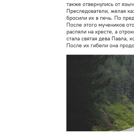
также отвернулись от языч
Преследователи, желая ка
бросили их в печь. По пре
После этого мучеников ото
распяли на кресте, а отро
стала святая дева Павла, к
После их гибели она прод