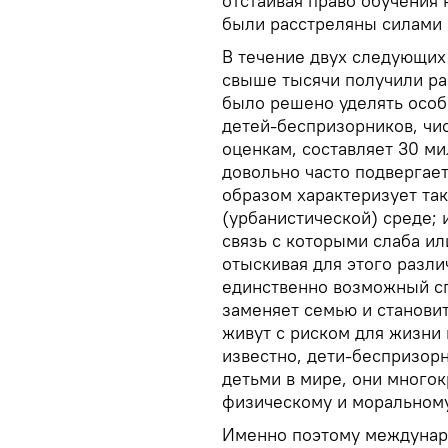
отстаивая право обучения
были расстреляны силами 
В течение двух следующих
свыше тысячи получили ран
было решено уделять осо
детей-беспризорников, чи
оценкам, составляет 30 м
довольно часто подверга
образом характеризует так
(урбанистической) среде; 
связь с которыми слаба ил
отыскивая для этого разли
единственно возможный сп
заменяет семью и становит
живут с риском для жизни
известно, дети-беспризо
детьми в мире, они многок
физическому и моральном
Именно поэтому междунаро