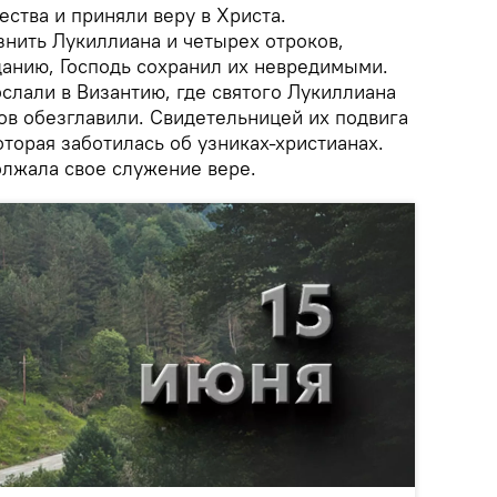
ества и приняли веру в Христа.
знить Лукиллиана и четырех отроков,
данию, Господь сохранил их невредимыми.
слали в Византию, где святого Лукиллиана
ков обезглавили. Свидетельницей их подвига
оторая заботилась об узниках-христианах.
олжала свое служение вере.