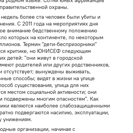
 на родном языке. Сотни юных африканцев
правительственной охраны.
 недель более ста человек были убиты и
ения. С 2011 года на мероприятиях дня
бое внимание бедственному положению
сло которых на континенте, по некоторым
иллионов. Термин "дети-беспризорники"
ется критике, но ЮНИСЕФ следующим
их детей: "они живут в городской
имеют родителей или других родственников,
и отсутствует; вынуждены выживать,
чные способы; видят в жизни на улице
особ существования, улица для них
ся местом социальной активности; они
 и подвержены многим опасностям". Как
рники являются наиболее слабозащищенными
ратно подвергаются насилию, эксплуатации,
у унижениям.
дные организации, начиная с