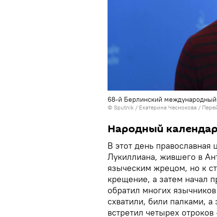
68-й Берлинский международный 
© Sputnik / Екатерина Чеснокова
/
Перей
Народный календарь
В этот день православная 
Лукиллиана, жившего в Ант
языческим жрецом, но к ст
крещение, а затем начал 
обратил многих язычников 
схватили, били палками, а
встретил четырех отроков 