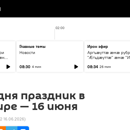
я
02:00
Главные темы
Ирон эфир
ри
Новости
Аргъæуттæ æмæ руб
æн
"Æгъдæуттæ" æмæ "И
иты
зæгъ"
08:30
08:34
4 мин
26 мин
ст
дня праздник в
ире — 16 июня
12 16.06.2026
)