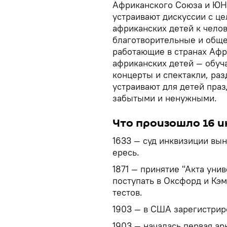
Африканского Союза и ЮН
устраивают дискуссии с ц
африканских детей к челов
благотворительные и обще
работающие в странах Афр
африканских детей — обу
концерты и спектакли, ра
устраивают для детей праз
забытыми и ненужными.
Что произошло 16 
1633 — суд инквизиции вын
ересь.
1871 — принятие "Акта уни
поступать в Оксфорд и Кэ
тестов.
1903 — в США зарегистриро
1903 — началась первая ар