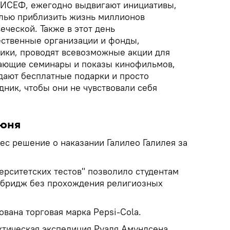
ИСЕФ, ежегодно выдвигают инициативы,
елью приблизить жизнь миллионов
еческой. Также в этот день
ственные организации и фонды,
ики, проводят всевозможные акции для
чающие семинары и показы кинофильмов,
здают бесплатные подарки и просто
дник, чтобы они не чувствовали себя
июня
ес решение о наказании Галилео Галилея за
верситетских тестов" позволило студентам
мбридж без прохождения религиозных
вана торговая марка Pepsi-Сola.
ктическая экспедиция Руаля Амундсена.