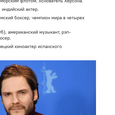
морским флотом, основатель Херсона.
 индийский актер.
амский боксер, чемпион мира в четырех
96), американский музыкант, рэп-
юсер.
мецкий киноактер испанского