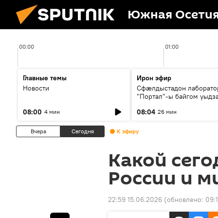
Южная Осети
00:00
01:00
Главные темы
Ирон эфир
Новости
Сфæлдыстадон лаборато
"Портал"-ы байгом уыдз
зындгонд нывгæнæг Гасс
08:00
08:04
4 мин
26 мин
Æхсары куыстыты равды
Вчера
Сегодня
К эфиру
Какой сего
России и м
22:59 15.06.2026
(обновлено:
09: