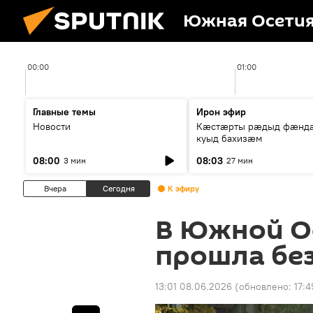
Южная Осети
00:00
01:00
Главные темы
Ирон эфир
Новости
Кæстæрты рæдыд фæнд
куыд бахизæм
08:00
08:03
3 мин
27 мин
Вчера
Сегодня
К эфиру
В Южной О
прошла бе
13:01 08.06.2026
(обновлено:
17: