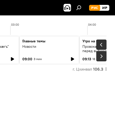
РУС
ИР
03:00
04:00
Главные темы
Утро на Спутнике
зӕгъ"
Новости
Провокации со сто
перед выборами в 
09:00
09:13
3 мин
18 мин
г. Цхинвал
106.3