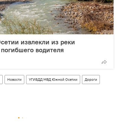
сетии извлекли из реки
 погибшего водителя
Новости
УГИБДД МВД Южной Осетии
Дороги