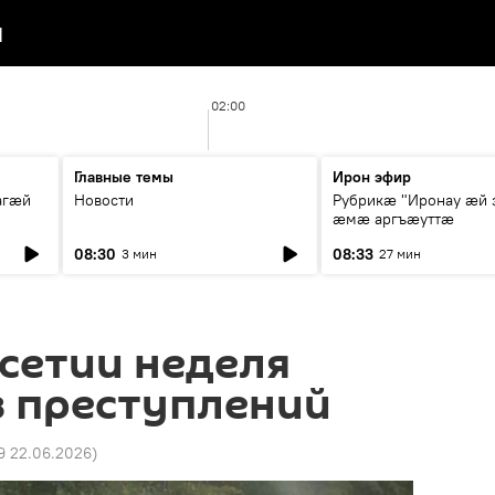
я
02:00
Главные темы
Ирон эфир
агæй
Новости
Рубрикæ "Иронау ӕй 
ӕмӕ аргъӕуттӕ
08:30
08:33
3 мин
27 мин
сетии неделя
з преступлений
49 22.06.2026
)