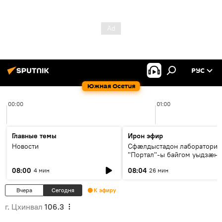
РУС
Южная Осетия
00:00
01:00
Главные темы
Ирон эфир
Новости
Сфæлдыстадон лаборатори
"Портал"-ы байгом уыдзæн
зындгонд нывгæнæг Гасситы
08:00
08:04
4 мин
26 мин
Æхсары куыстыты равдыст
Вчера
Сегодня
К эфиру
г. Цхинвал
106.3