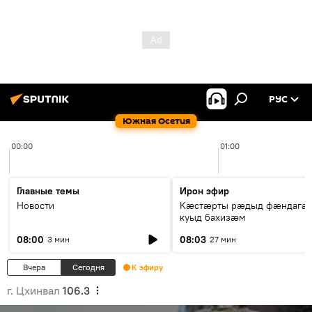
РУС
Южная Осетия
00:00
01:00
Главные темы
Ирон эфир
Новости
Кæстæрты рæдыд фæндагæ
куыд бахизæм
08:00
08:03
3 мин
27 мин
Вчера
Сегодня
К эфиру
г. Цхинвал
106.3