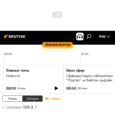
РУС
Южная Осетия
00:00
01:00
Главные темы
Ирон эфир
Новости
Сфæлдыстадон лаборатори
"Портал"-ы байгом уыдзæн
зындгонд нывгæнæг Гасситы
08:00
08:04
4 мин
26 мин
Æхсары куыстыты равдыст
Вчера
Сегодня
К эфиру
г. Цхинвал
106.3