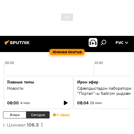
РУС
Южная Осетия
00:00
01:00
Главные темы
Ирон эфир
Новости
Сфæлдыстадон лаборатори
"Портал"-ы байгом уыдзæн
зындгонд нывгæнæг Гасситы
08:00
08:04
4 мин
26 мин
Æхсары куыстыты равдыст
Вчера
Сегодня
К эфиру
г. Цхинвал
106.3