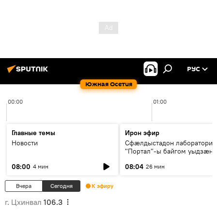
РУС
Южная Осетия
00:00
01:00
Главные темы
Ирон эфир
Новости
Сфæлдыстадон лаборатори
"Портал"-ы байгом уыдзæн
зындгонд нывгæнæг Гасситы
08:00
08:04
4 мин
26 мин
Æхсары куыстыты равдыст
Вчера
Сегодня
К эфиру
г. Цхинвал
106.3