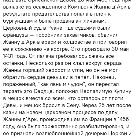
вылазке из осажденного Компьеня Жанна д’Арк в
результате предательства попала в плен к
бургундцам и была продана англичанам.
Церковный суд в Руане, где судьями были
французы — пособники захватчиков, обвинил
Жанну д’Арк в ереси и колдовстве и приговорил
ее к сожжению на костре. Это произошло 30 мая
1431 года. От палача требовалось сжечь все
останки. Несколько раз он клал вокруг сердца
Жанны горящий хворост и угли, но он не мог
обратить сердце девушки в пепел. Наконец,
пораженный, "как явным чудом", он перестал
терзать это Сердце, положил Неопалимую Купину
в мешок вместе со всем, что осталось от плоти
Девы, и мешок бросил в Сену. Через 25 лет после
казни на новом церковном процессе по делу
Жанны д’Арк, происходившем во Франции в 1456
году, она была торжественно реабилитирована, и
ее признали возлюбленнейшей дочерью Церкви и