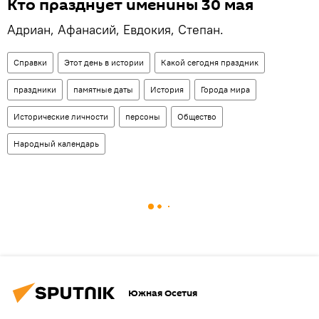
Кто празднует именины 30 мая
Адриан, Афанасий, Евдокия, Степан.
Справки
Этот день в истории
Какой сегодня праздник
праздники
памятные даты
История
Города мира
Исторические личности
персоны
Общество
Народный календарь
Южная Осетия