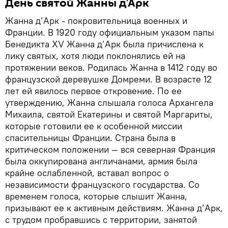
День святой Жанны д’Арк
Жанна д’Арк - покровительница военных и
Франции. В 1920 году официальным указом папы
Бенедикта XV Жанна д’Арк была причислена к
лику святых, хотя люди поклонялись ей на
протяжении веков. Родилась Жанна в 1412 году во
французской деревушке Домреми. В возрасте 12
лет ей явилось первое откровение. По ее
утверждению, Жанна слышала голоса Архангела
Михаила, святой Екатерины и святой Маргариты,
которые готовили ее к особенной миссии
спасительницы Франции. Страна была в
критическом положении — вся северная Франция
была оккупирована англичанами, армия была
крайне ослабленной, вставал вопрос о
независимости французского государства. Со
временем голоса, которые слышит Жанна,
призывают ее к активным действиям. Жанна д’Арк,
с трудом пробравшись с территории, занятой