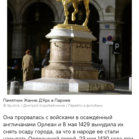
Памятник Жанне Д'Арк в Париже
© Sputnik / Дмитрий Коробейников
/
Перейти в фотобанк
Она прорвалась с войсками в осажденный
англичанами Орлеан и 8 мая 1429 вынудила их
снять осаду города, за что в народе ее стали
называть Орлеанской девой. 23 мая 1430 года при