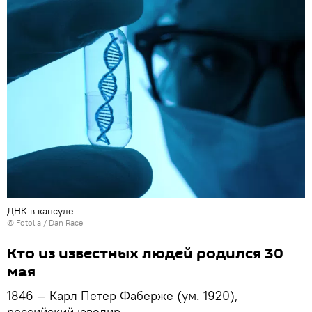
ДНК в капсуле
©
Fotolia
/ Dan Race
Кто из известных людей родился 30
мая
1846 — Карл Петер Фаберже (ум. 1920),
российский ювелир.