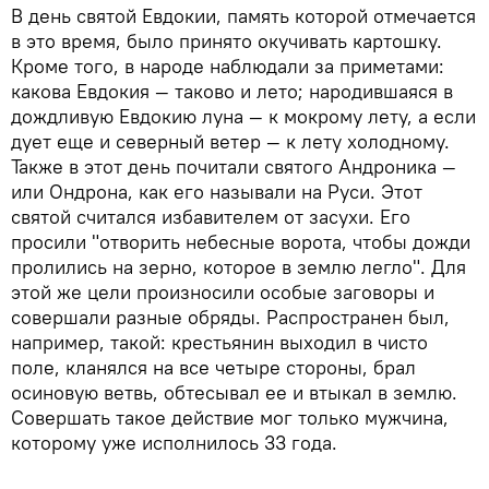
В день святой Евдокии, память которой отмечается
в это время, было принято окучивать картошку.
Кроме того, в народе наблюдали за приметами:
какова Евдокия — таково и лето; народившаяся в
дождливую Евдокию луна — к мокрому лету, а если
дует еще и северный ветер — к лету холодному.
Также в этот день почитали святого Андроника —
или Ондрона, как его называли на Руси. Этот
святой считался избавителем от засухи. Его
просили "отворить небесные ворота, чтобы дожди
пролились на зерно, которое в землю легло". Для
этой же цели произносили особые заговоры и
совершали разные обряды. Распространен был,
например, такой: крестьянин выходил в чисто
поле, кланялся на все четыре стороны, брал
осиновую ветвь, обтесывал ее и втыкал в землю.
Совершать такое действие мог только мужчина,
которому уже исполнилось 33 года.