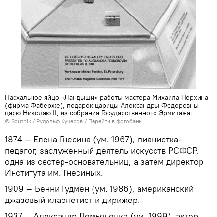
Пасхальное яйцо «Ландыши» работы мастера Михаила Перхина
(фирма Фаберже), подарок царицы Александры Федоровны
царю Николаю II, из собрания Государственного Эрмитажа.
© Sputnik / Рудольф Кучеров
/
Перейти в фотобанк
1874 — Елена Гнесина (ум. 1967), пианистка-
педагог, заслуженный деятель искусств РСФСР,
одна из сестер-основательниц, а затем директор
Института им. Гнесиных.
1909 — Бенни Гудмен (ум. 1986), американский
джазовый кларнетист и дирижер.
1937 — Александр Демьяненко (ум. 1999), актер