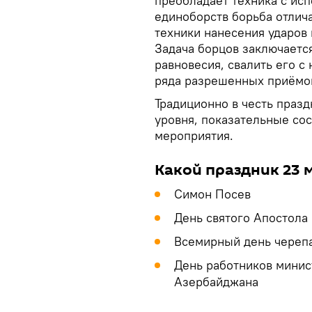
преобладает техника с исп
единоборств борьба отлич
техники нанесения ударов 
Задача борцов заключается
равновесия, свалить его с
ряда разрешенных приёмо
Традиционно в честь праз
уровня, показательные сос
мероприятия.
Какой праздник 23 
Симон Посев
День святого Апостола
Всемирный день череп
День работников минис
Азербайджана