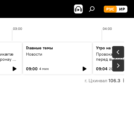
РУС
ИР
03:00
04:00
Главные темы
Утро на Спутнике
рикæтæ
Новости
Провокации со сто
ронау æй
перед выборами в Г
09:00
09:04
4 мин
20 мин
г. Цхинвал
106.3