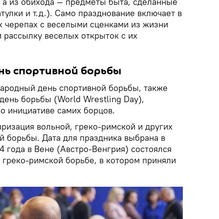
, а из обихода — предметы быта, сделанные
тулки и т.д.). Само празднование включает в
х черепах с веселыми сценками из жизни
и рассылку веселых открыток с их
ь спортивной борьбы
ародный день спортивной борьбы, также
ень борьбы (World Wrestling Day),
о инициативе самих борцов.
яризация вольной, греко-римской и других
й борьбы. Дата для праздника выбрана в
04 года в Вене (Австро-Венгрия) состоялся
 греко-римской борьбе, в котором приняли