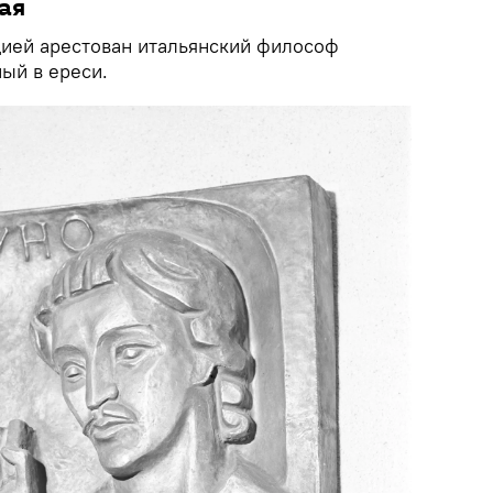
ая
цией арестован итальянский философ
ый в ереси.