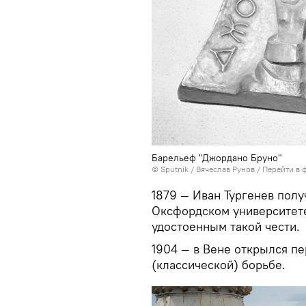
Барельеф "Джордано Бруно"
© Sputnik / Вячеслав Рунов
/
Перейти в 
1879 — Иван Тургенев полу
Оксфордском университете
удостоенным такой чести.
1904 — в Вене открылся п
(классической) борьбе.