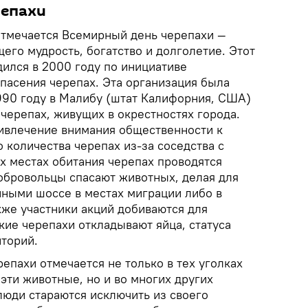
репахи
 отмечается Всемирный день черепахи —
его мудрость, богатство и долголетие. Этот
ился в 2000 году по инициативе
пасения черепах. Эта организация была
1990 году в Малибу (штат Калифорния, США)
черепах, живущих в окрестностях города.
ивлечение внимания общественности к
 количества черепах из-за соседства с
ех местах обитания черепах проводятся
добровольцы спасают животных, делая для
ными шоссе в местах миграции либо в
кже участники акций добиваются для
кие черепахи откладывают яйца, статуса
торий.
епахи отмечается не только в тех уголках
 эти животные, но и во многих других
 люди стараются исключить из своего