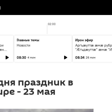
я
02:00
Главные темы
Ирон эфир
ри
Новости
Аргъæуттæ æмæ руб
æн
"Æгъдæуттæ" æмæ "И
иты
зæгъ"
08:30
08:34
4 мин
26 мин
ст
дня праздник в
ре - 23 мая