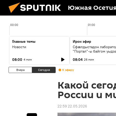
Южная Осети
00:00
01:00
Главные темы
Ирон эфир
Новости
Сфæлдыстадон лаборато
"Портал"-ы байгом уыдз
зындгонд нывгæнæг Гасс
08:00
08:04
4 мин
26 мин
Æхсары куыстыты равды
Вчера
Сегодня
К эфиру
Какой сего
России и ми
22:59 22.05.2026