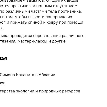
ользованием захватов. От других видов
ается практически полным отсутствием
по различными частями тела противника.
 в том, чтобы вывести соперника из
 ног и прижать спиной к ковру при помощи
в.
дника проводятся соревнования различного
тязания, мастер-классы и другие
мая
 Симона Кананита в Абхазии
ахи
терства экологии и природных ресурсов