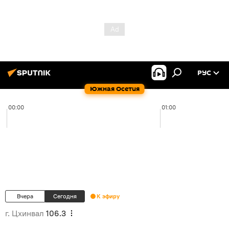
РУС
Южная Осетия
00:00
01:00
Вчера
Сегодня
К эфиру
г. Цхинвал
106.3