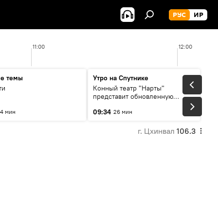
РУС
ИР
11:00
12:00
ые темы
Утро на Спутнике
ти
Конный театр "Нарты"
представит обновленную
концертную программу
09:34
4 мин
26 мин
"Легенды возвращаются"
г. Цхинвал
106.3