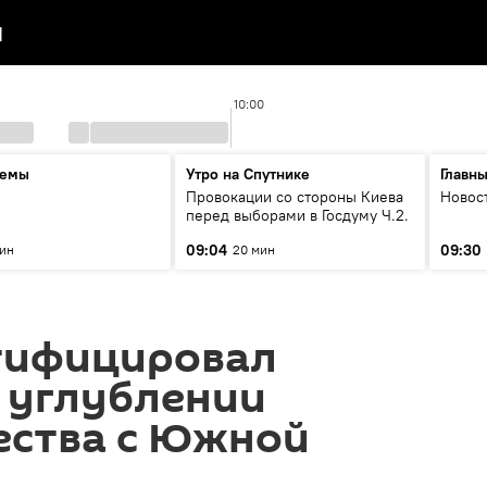
я
10:00
темы
Утро на Спутнике
Главн
Провокации со стороны Киева
Новос
перед выборами в Госдуму Ч.2.
09:04
09:30
мин
20 мин
тифицировал
 углублении
ества с Южной