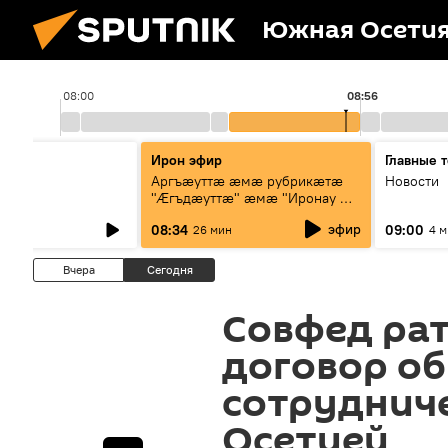
Южная Осети
08:00
08:56
ы
Ирон эфир
Главные 
Аргъæуттæ æмæ рубрикæтæ
Новости
"Æгъдæуттæ" æмæ "Иронау æй
зæгъ"
эфир
08:34
09:00
26 мин
4 
Вчера
Сегодня
Совфед ра
договор об
сотруднич
Осетией