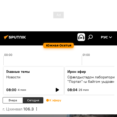
РУС
Южная Осетия
00:00
01:00
Главные темы
Ирон эфир
Новости
Сфæлдыстадон лаборатори
"Портал"-ы байгом уыдзæн
зындгонд нывгæнæг Гасситы
08:00
08:04
4 мин
26 мин
Æхсары куыстыты равдыст
Вчера
Сегодня
К эфиру
г. Цхинвал
106.3