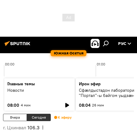
РУС
Южная Осетия
00:00
01:00
Главные темы
Ирон эфир
Новости
Сфæлдыстадон лаборатори
"Портал"-ы байгом уыдзæн
зындгонд нывгæнæг Гасситы
08:00
08:04
4 мин
26 мин
Æхсары куыстыты равдыст
Вчера
Сегодня
К эфиру
г. Цхинвал
106.3