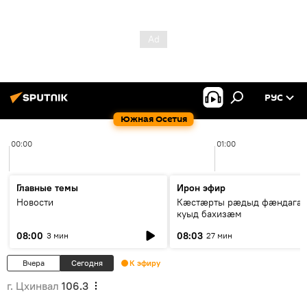
РУС
Южная Осетия
00:00
01:00
Главные темы
Ирон эфир
Новости
Кæстæрты рæдыд фæндагæ
куыд бахизæм
08:00
08:03
3 мин
27 мин
Вчера
Сегодня
К эфиру
г. Цхинвал
106.3