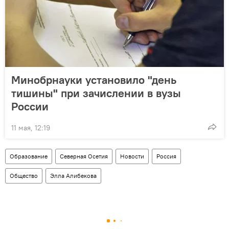
Минобрнауки установило "день
тишины" при зачислении в вузы
России
11 мая, 12:19
Образование
Северная Осетия
Новости
Россия
Общество
Элла Алибекова