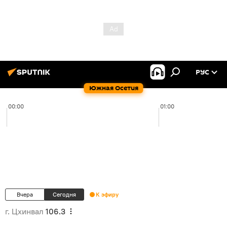
РУС
Южная Осетия
00:00
01:00
Вчера
Сегодня
К эфиру
г. Цхинвал
106.3