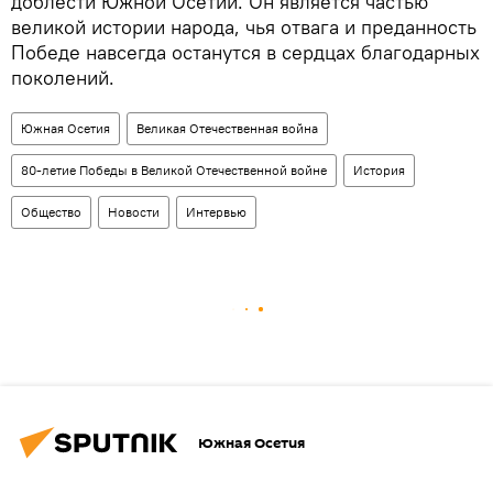
доблести Южной Осетии. Он является частью
великой истории народа, чья отвага и преданность
Победе навсегда останутся в сердцах благодарных
поколений.
Южная Осетия
Великая Отечественная война
80-летие Победы в Великой Отечественной войне
История
Общество
Новости
Интервью
Южная Осетия